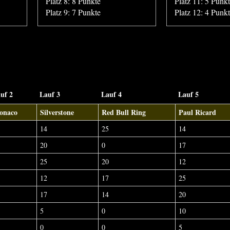
Platz 8: 8 Punkte
Platz 11: 5 Punk
Platz 9: 7 Punkte
Platz 12: 4 Punk
uf 2
Lauf 3
Lauf 4
Lauf 5
onaco
Silverstone
Red Bull Ring
Paul Ricard
14
25
14
20
0
17
25
20
12
12
17
25
17
14
20
5
0
10
0
0
5