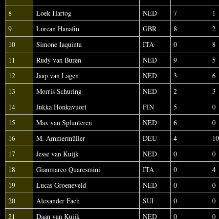
8
Loek Hartog
NED
7
1
9
Lorcan Hanafin
GBR
8
2
10
Simone Iaquinta
ITA
0
8
11
Rudy van Buren
NED
9
5
12
Jaap van Lagen
NED
3
6
13
Morris Schuring
NED
2
3
14
Jukka Honkavuori
FIN
5
0
15
Max van Splunteren
NED
6
0
16
M. Ammermüller
DEU
4
10
17
Jesse van Kuijk
NED
0
0
18
Gianmarco Quaresmini
ITA
0
4
19
Lucas Groeneveld
NED
0
0
20
Alexander Fach
SUI
0
0
21
Daan van Kuijk
NED
0
0