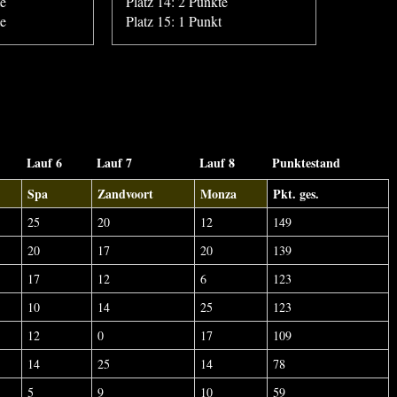
te
Platz 14: 2 Punkte
te
Platz 15: 1 Punkt
Lauf 6
Lauf 7
Lauf 8
Punktestand
Spa
Zandvoort
Monza
Pkt. ges.
25
20
12
149
20
17
20
139
17
12
6
123
10
14
25
123
12
0
17
109
14
25
14
78
5
9
10
59