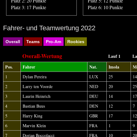
Platz 2: 20 Punkte
Platz 5: 12 Punkte
Platz 3: 17 Punkte
Platz 6: 10 Punkte
Fahrer- und Teamwertung 2022
Overall
Teams
Pro-Am
Rookies
Overall-Wertung
Lauf 1
La
Pos.
Fahrer
Nat.
Imola
M
1
Dylan Pereira
LUX
25
14
2
Larry ten Voorde
NED
20
25
3
Laurin Heinrich
DEU
14
17
4
Bastian Buus
DEN
12
7
5
Harry King
GBR
17
12
6
Marvin Klein
FRA
1
9
7
Dorian Boccolacci
FRA
10
20