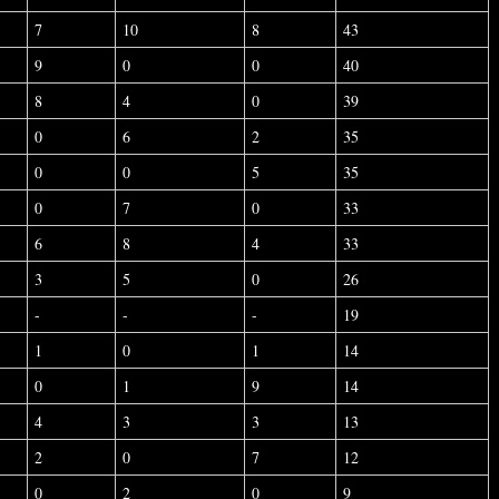
7
10
8
43
9
0
0
40
8
4
0
39
0
6
2
35
0
0
5
35
0
7
0
33
6
8
4
33
3
5
0
26
-
-
-
19
1
0
1
14
0
1
9
14
4
3
3
13
2
0
7
12
0
2
0
9