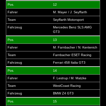
12
M. Mayer / J. Seyffarth
Seyffarth Motorsport
Mercedes Benz SLS AMG
GT3
13
M. Farnbacher / N. Kentenich
Farnbacher ESET Racing
Ferrari 458 Italia GT3
14
F. Lestrup / M. Matzke
WestCoast Racing
BMW Z4 GT3
15