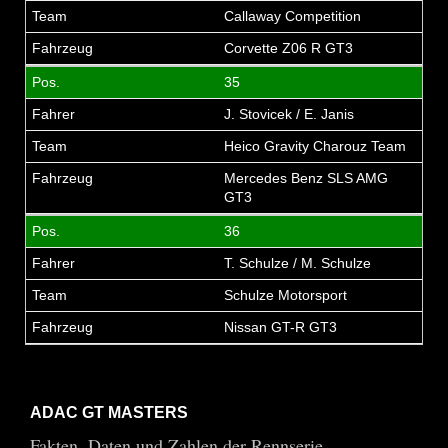
Callaway Competition
Corvette Z06 R GT3
35
J. Stovicek / E. Janis
Heico Gravity Charouz Team
Mercedes Benz SLS AMG
GT3
36
T. Schulze / M. Schulze
Schulze Motorsport
Nissan GT-R GT3
ADAC GT MASTERS
Fakten, Daten und Zahlen der Rennserie