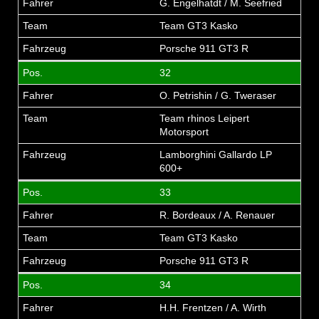
G. Engelhatdt / M. Seefried
Team GT3 Kasko
Porsche 911 GT3 R
32
O. Petrishin / G. Tweraser
Team rhinos Leipert
Motorsport
Lamborghini Gallardo LP
600+
33
R. Bordeaux / A. Renauer
Team GT3 Kasko
Porsche 911 GT3 R
34
H.H. Frentzen / A. Wirth