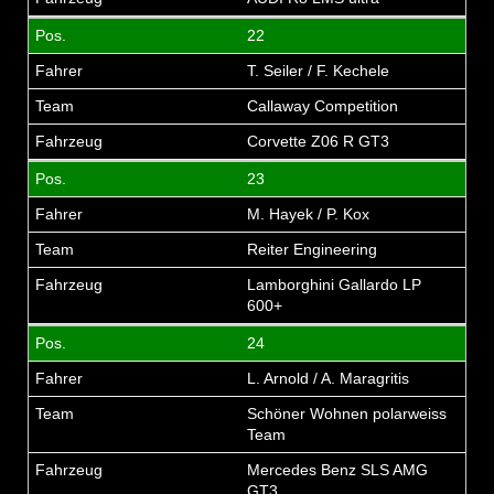
22
T. Seiler / F. Kechele
Callaway Competition
Corvette Z06 R GT3
23
M. Hayek / P. Kox
Reiter Engineering
Lamborghini Gallardo LP
600+
24
L. Arnold / A. Maragritis
Schöner Wohnen polarweiss
Team
Mercedes Benz SLS AMG
GT3