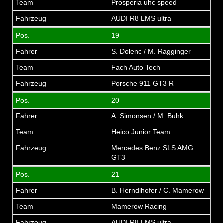
Prosperia uhc speed
AUDI R8 LMS ultra
19
S. Dolenc / M. Ragginger
Fach Auto Tech
Porsche 911 GT3 R
20
A. Simonsen / M. Buhk
Heico Junior Team
Mercedes Benz SLS AMG
GT3
21
B. Herndlhofer / C. Mamerow
Mamerow Racing
AUDI R8 LMS ultra