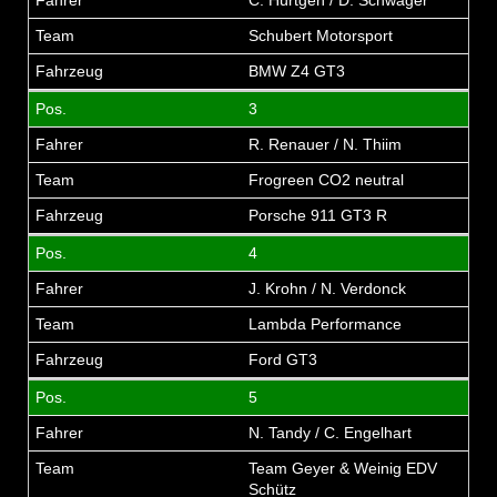
C. Hürtgen / D. Schwager
Schubert Motorsport
BMW Z4 GT3
3
R. Renauer / N. Thiim
Frogreen CO2 neutral
Porsche 911 GT3 R
4
J. Krohn / N. Verdonck
Lambda Performance
Ford GT3
5
N. Tandy / C. Engelhart
Team Geyer & Weinig EDV
Schütz