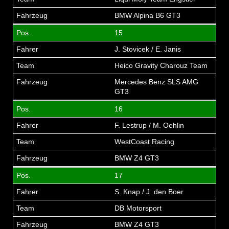
BMW Alpina B6 GT3
15
J. Stovicek / E. Janis
Heico Gravity Charouz Team
Mercedes Benz SLS AMG
GT3
16
F. Lestrup / M. Oehlin
WestCoast Racing
BMW Z4 GT3
17
S. Knap / J. den Boer
DB Motorsport
BMW Z4 GT3