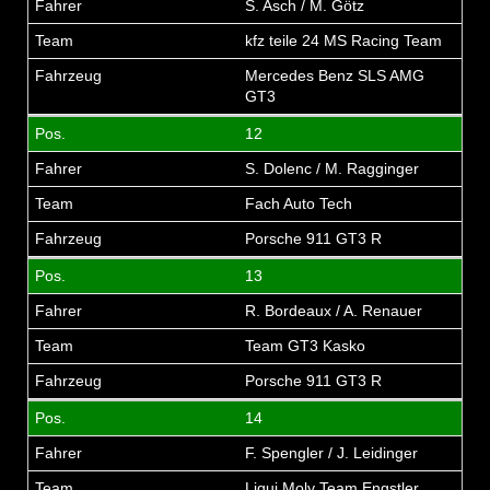
S. Asch / M. Götz
kfz teile 24 MS Racing Team
Mercedes Benz SLS AMG
GT3
12
S. Dolenc / M. Ragginger
Fach Auto Tech
Porsche 911 GT3 R
13
R. Bordeaux / A. Renauer
Team GT3 Kasko
Porsche 911 GT3 R
14
F. Spengler / J. Leidinger
Liqui Moly Team Engstler