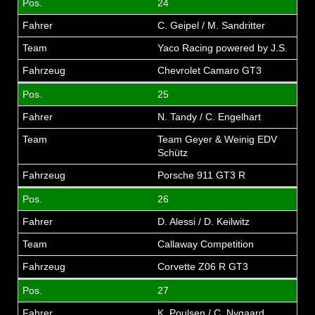
24
C. Geipel / M. Sandritter
Yaco Racing powered by J.S.
Chevrolet Camaro GT3
25
N. Tandy / C. Engelhart
Team Geyer & Weinig EDV
Schütz
Porsche 911 GT3 R
26
D. Alessi / D. Keilwitz
Callaway Competition
Corvette Z06 R GT3
27
K. Poulsen / C. Nygaard