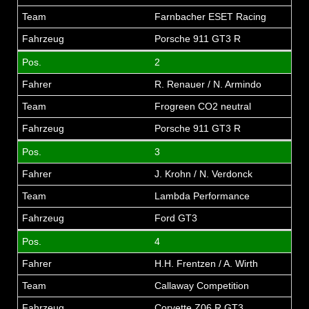
Farnbacher ESET Racing
Porsche 911 GT3 R
2
R. Renauer / N. Armindo
Frogreen CO2 neutral
Porsche 911 GT3 R
3
J. Krohn / N. Verdonck
Lambda Performance
Ford GT3
4
H.H. Frentzen / A. Wirth
Callaway Competition
Corvette Z06 R GT3