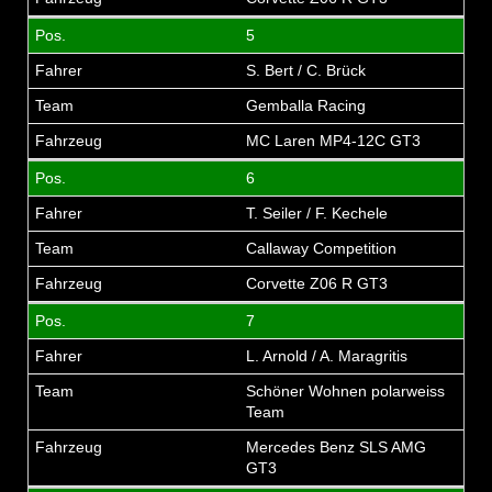
5
S. Bert / C. Brück
Gemballa Racing
MC Laren MP4-12C GT3
6
T. Seiler / F. Kechele
Callaway Competition
Corvette Z06 R GT3
7
L. Arnold / A. Maragritis
Schöner Wohnen polarweiss
Team
Mercedes Benz SLS AMG
GT3