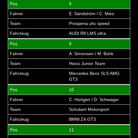
8
E. Sandström / C. Mies
Prosperia uhc speed
AUDI R8 LMS ultra
9
A. Simonsen / M. Buhk
Heico Junior Team
Mercedes Benz SLS AMG
GT3
10
C. Hürtgen / D. Schwager
Schubert Motorsport
BMW Z4 GT3
11