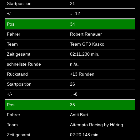
21
↓ -12
34
Robert Renauer
Team GT3 Kasko
02:11.230 min.
n./a.
+13 Runden
26
↓ -8
35
Antti Buri
Attempto Racing by Häring
02:20.148 min.