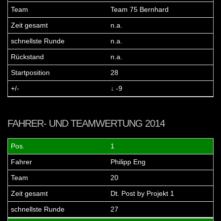
Team 75 Bernhard
n.a.
n.a.
n.a.
28
↓ -9
FAHRER- UND TEAMWERTUNG 2014
1
Philipp Eng
20
Dt. Post by Projekt 1
27