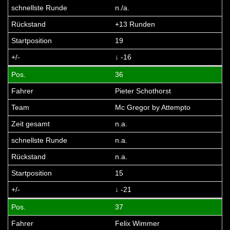
n./a.
+13 Runden
19
↓ -16
36
Pieter Schothorst
Mc Gregor by Attempto
n.a.
n.a.
n.a.
15
↓ -21
37
Felix Wimmer