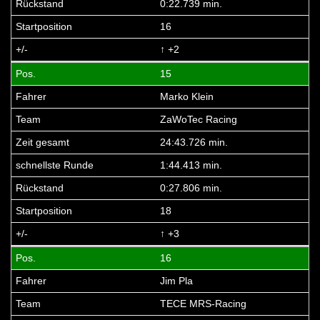
0:22.739 min.
16
↑ +2
15
Marko Klein
ZaWoTec Racing
24:43.726 min.
1:44.413 min.
0:27.806 min.
18
↑ +3
16
Jim Pla
TECE MRS-Racing