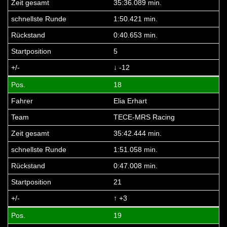
35:36.089 min.
1:50.421 min.
0:40.653 min.
5
↓ -12
18
Elia Erhart
TECE-MRS Racing
35:42.444 min.
1:51.058 min.
0:47.008 min.
21
↑ +3
19