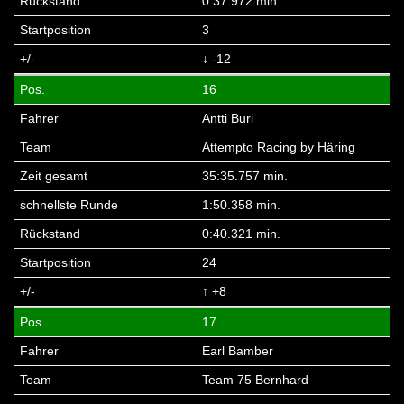
0:37.972 min.
3
↓ -12
16
Antti Buri
Attempto Racing by Häring
35:35.757 min.
1:50.358 min.
0:40.321 min.
24
↑ +8
17
Earl Bamber
Team 75 Bernhard