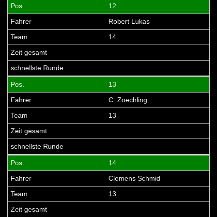
12
Robert Lukas
14
13
C. Zoechling
13
14
Clemens Schmid
13