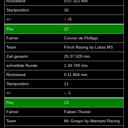
0:07.322 min.
16
↑ +5
12
Connor de Phillippi
Förch Racing by Lukas MS
25:37.529 min.
1:34.740 min.
0:11.804 min.
11
↓ -1
13
Fabien Thuner
Mc Gregor by Attempto Racing