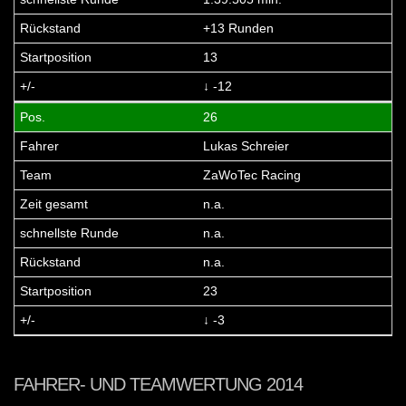
+13 Runden
13
↓ -12
26
Lukas Schreier
ZaWoTec Racing
n.a.
n.a.
n.a.
23
↓ -3
FAHRER- UND TEAMWERTUNG 2014