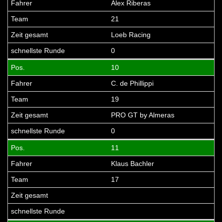
Alex Riberas
21
Loeb Racing
0
10
C. de Phillippi
19
PRO GT by Almeras
0
11
Klaus Bachler
17