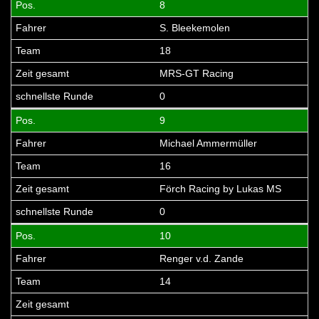
8
S. Bleekemolen
18
MRS-GT Racing
0
9
Michael Ammermüller
16
Förch Racing by Lukas MS
0
10
Renger v.d. Zande
14