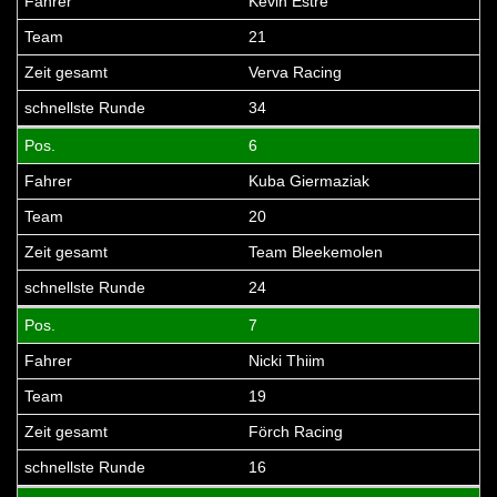
Kevin Estre
21
Verva Racing
34
6
Kuba Giermaziak
20
Team Bleekemolen
24
7
Nicki Thiim
19
Förch Racing
16