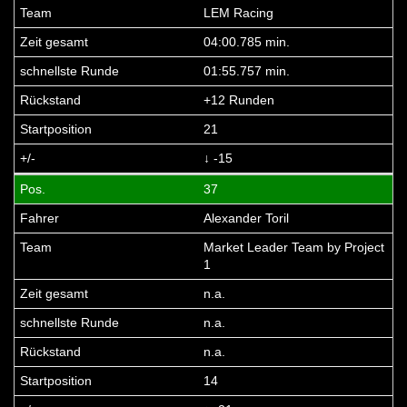
LEM Racing
04:00.785 min.
01:55.757 min.
+12 Runden
21
↓ -15
37
Alexander Toril
Market Leader Team by Project
1
n.a.
n.a.
n.a.
14