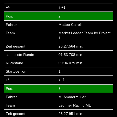
↑ +1
2
Matteo Cairoli
Market Leader Team by Project
1
26:27.564 min.
01:53.708 min.
00:04.079 min.
1
↓ -1
3
M. Ammermüller
Lechner Racing ME
26:27.951 min.