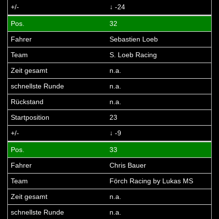
↓ -24
32
Sebastien Loeb
S. Loeb Racing
n.a.
n.a.
n.a.
23
↓ -9
33
Chris Bauer
Förch Racing by Lukas MS
n.a.
n.a.