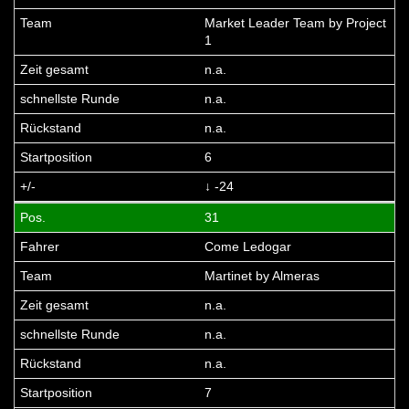
Market Leader Team by Project
1
n.a.
n.a.
n.a.
6
↓ -24
31
Come Ledogar
Martinet by Almeras
n.a.
n.a.
n.a.
7