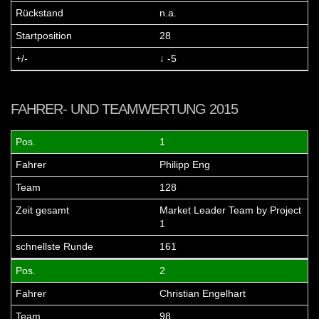
n.a.
28
↓ -5
FAHRER- UND TEAMWERTUNG 2015
1
Philipp Eng
128
Market Leader Team by Project
1
161
2
Christian Engelhart
98