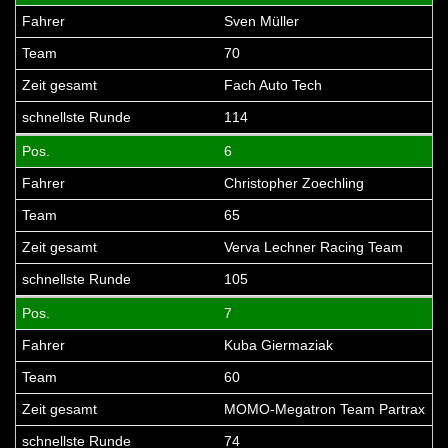
Sven Müller
70
Fach Auto Tech
114
6
Christopher Zoechling
65
Verva Lechner Racing Team
105
7
Kuba Giermaziak
60
MOMO-Megatron Team Partrax
74