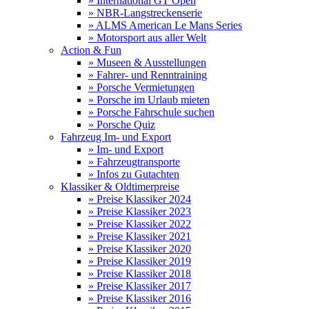
» International GT Open
» NBR-Langstreckenserie
» ALMS American Le Mans Series
» Motorsport aus aller Welt
Action & Fun
» Museen & Ausstellungen
» Fahrer- und Renntraining
» Porsche Vermietungen
» Porsche im Urlaub mieten
» Porsche Fahrschule suchen
» Porsche Quiz
Fahrzeug Im- und Export
» Im- und Export
» Fahrzeugtransporte
» Infos zu Gutachten
Klassiker & Oldtimerpreise
» Preise Klassiker 2024
» Preise Klassiker 2023
» Preise Klassiker 2022
» Preise Klassiker 2021
» Preise Klassiker 2020
» Preise Klassiker 2019
» Preise Klassiker 2018
» Preise Klassiker 2017
» Preise Klassiker 2016