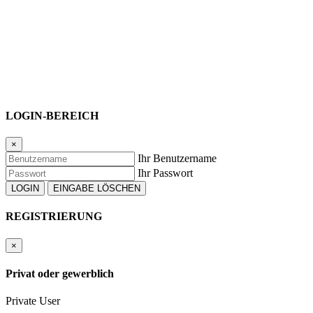
StVZO verlangt!).
Zustand: Note 3
Gebrauchter Zustand! Normale Gebrauchsspuren der Jahre. Klei
Zustand: Note 4
Verbrauchter Zustand! Nur bedingt fahrbereites Fahrzeug. Sofort
Leicht zu reparieren bzw. zu restaurieren.
Zustand: Note 5
LOGIN-BEREICH
Restaurationsbedürftiger Zustand! Nicht fahrbereites Fahrzeug. S
Ersatzteilträger oder Wracks!
×
Ihr Benutzername
Ihr Passwort
REGISTRIERUNG
×
Privat oder gewerblich
Private User