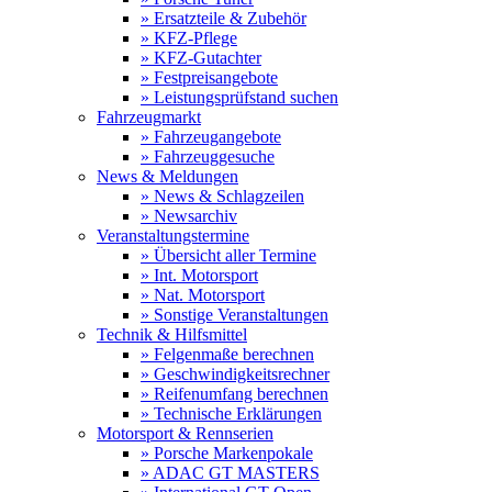
» Ersatzteile & Zubehör
» KFZ-Pflege
» KFZ-Gutachter
» Festpreisangebote
» Leistungsprüfstand suchen
Fahrzeugmarkt
» Fahrzeugangebote
» Fahrzeuggesuche
News & Meldungen
» News & Schlagzeilen
» Newsarchiv
Veranstaltungstermine
» Übersicht aller Termine
» Int. Motorsport
» Nat. Motorsport
» Sonstige Veranstaltungen
Technik & Hilfsmittel
» Felgenmaße berechnen
» Geschwindigkeitsrechner
» Reifenumfang berechnen
» Technische Erklärungen
Motorsport & Rennserien
» Porsche Markenpokale
» ADAC GT MASTERS