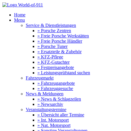
Home
Menu
Service & Dienstleistungen
» Porsche Zentren
» Freie Porsche Werkstätten
» Freie Porsche Händler
» Porsche Tuner
» Ersatzteile & Zubehör
» KFZ-Pflege
» KFZ-Gutachter
» Festpreisangebote
» Leistungsprüfstand suchen
Fahrzeugmarkt
» Fahrzeugangebote
» Fahrzeuggesuche
News & Meldungen
» News & Schlagzeilen
» Newsarchiv
Veranstaltungstermine
» Übersicht aller Termine
» Int. Motorsport
» Nat. Motorsport
» Sonstige Veranstaltungen