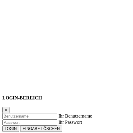
Laufleistung: Tachoanzeige 160.000 km
Motorisierung: 2,2L Hubraum / 132 kw/180 PS
Antriebsart: 5-Gang Schaltgetriebe
Felgen: Alu Fuchs Felgen
Felgengröße vorne: 8,0 X 15 Zoll
Felgengröße hinten: 9,0 X 15 Zoll
Bereifung vorne: 205/55 ZR 15 / Hankook Ventus K 102
Bereifung hinten: 255/55 ZR 15 / Hankook Ventus K 102
Fahrzeugausstattung:
schwarze Lederausstattung vorne und hinten
Radio mit Schwanenhals Bedieneinheit
Besondere Merkmale:
Mobilfunkantenne auf dem Targabügel
Carrera Heckspoiler
LOGIN-BEREICH
Alupedale gelocht
Felgen verdichtet (verchromt)
Sportauspuff 100 mm Durchmesser, hinten links
×
Ihr Benutzername
Sachdienliche Hinweise bitte an:
Ihr Passwort
World of 911