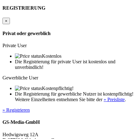
Phone: +49 (0)4431 - 92 178
Email:
World of 911 - Stichwort: "Diebstahlhinweis"
REGISTRIERUNG
oder an jede Polizeidienststelle
×
Privat oder gewerblich
Private User
Kostenlos
Die Registrierung für private User ist kostenlos und
unverbindlich!
Gewerbliche User
Kostenpflichtig!
Die Registrierung für gewerbliche Nutzer ist kostenpflichtig!
Weitere Einzelheiten entnehmen Sie bitte der
» Preisliste
.
» Registrieren
GS-Media-GmbH
Hedwigsweg 12A