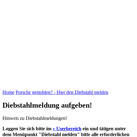
dem Wagen kann hilfreich sein. Überlegen Sie genau ob etwas
Besonderes vorhanden ist, um das KFZ eindeutig zu
identifizieren. Auch hochauflösende Detailfotos sind bei der
Suche nach dem gestohlenen Objekt sehr hilfreich. Bitte keine
unscharfen und verwackelten Handyfotos ( die schaut sich eh
keiner an ) einstellen. Die Diebstähle konzentrieren sich in
letzter Zeit immer mehr auf die älteren luftgekühlten Modelle
wie das G-Modell oder aus der Baureihe 356. Aber auch die
neuere Generation ist bei den Tätern sehr beliebt. Ist das
Fahrzeug erst einmal gestohlen wird von den Tätern oft der
schnelle Abtransport in das benachbarte Ausland bevorzugt.
Damit sinken die Chancen den Wagen wieder zu finden
erheblich. Haben Sie den Diebstahl bemerkt ist ein schnelles
Handeln erforderlich!
Home
Porsche gestohlen? - Hier den Diebstahl melden
Diebstahlmeldung aufgeben!
Hinweis zu Diebstahlmeldungen!
Loggen Sie sich bitte im
» Userbereich
ein und tätigen unter
dem Menüpunkt
"Diebstahl melden"
bitte alle erforderlichen