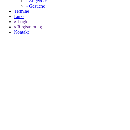
» Angebote
» Gesuche
Termine
Links
» Login
» Registrierung
Kontakt
World of 911
- Porsche gestohlen? - Hier
den Diebstahl melden
SELECT LANGUAGE
▼
Die Fahndung nach einem gestohlenen Porsche gestaltet sich in
der Regel schwierig. Gerade bei einem Diebstahl dieser
begehrten Automobilmarke. Sie möchten eine Porsche
Diebstahl melden? Wichtig ist es, die Diebstahlmeldung zeitnah
und äußerst präzise zu veröffentlichen, um so die Suche nach
dem entwendeten Fahrzeug zu unterstützen. Jeder kleine
Hinweis auf eine Besonderheit oder ein spezielles Merkmal an