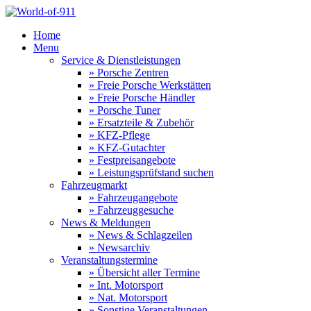
Home
Menu
Service & Dienstleistungen
» Porsche Zentren
» Freie Porsche Werkstätten
» Freie Porsche Händler
» Porsche Tuner
» Ersatzteile & Zubehör
» KFZ-Pflege
» KFZ-Gutachter
» Festpreisangebote
» Leistungsprüfstand suchen
Fahrzeugmarkt
» Fahrzeugangebote
» Fahrzeuggesuche
News & Meldungen
» News & Schlagzeilen
» Newsarchiv
Veranstaltungstermine
» Übersicht aller Termine
» Int. Motorsport
» Nat. Motorsport
» Sonstige Veranstaltungen