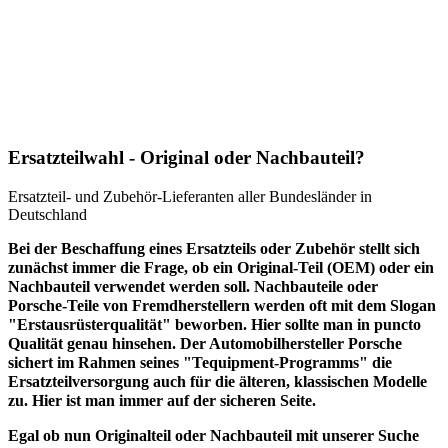
Postleitzahl
» Ort
Wohnort / Stadt
» Bundesland
Bundesland
» Firma
Ersatzteilwahl - Original oder Nachbauteil?
Firmenname / Unternehmen
Ersatzteil- und Zubehör-Lieferanten aller Bundesländer in
» Umkreissuche
Deutschland
Ersatzteil-Lieferant in der Nähe suchen
Bei der Beschaffung eines Ersatzteils oder Zubehör stellt sich
zunächst immer die Frage, ob ein Original-Teil (OEM) oder ein
Nachbauteil verwendet werden soll. Nachbauteile oder
Porsche-Teile von Fremdherstellern werden oft mit dem Slogan
"Erstausrüsterqualität" beworben. Hier sollte man in puncto
Qualität genau hinsehen. Der Automobilhersteller Porsche
sichert im Rahmen seines "Tequipment-Programms" die
Ersatzteilversorgung auch für die älteren, klassischen Modelle
zu. Hier ist man immer auf der sicheren Seite.
Egal ob nun Originalteil oder Nachbauteil mit unserer Suche