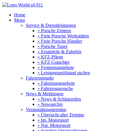
Home
Menu
Service & Dienstleistungen
» Porsche Zentren
» Freie Porsche Werkstätten
» Freie Porsche Händler
» Porsche Tuner
» Ersatzteile & Zubehör
» KFZ-Pflege
» KFZ-Gutachter
» Festpreisangebote
» Leistungsprüfstand suchen
Fahrzeugmarkt
» Fahrzeugangebote
» Fahrzeuggesuche
News & Meldungen
» News & Schlagzeilen
» Newsarchiv
Veranstaltungstermine
» Übersicht aller Termine
» Int. Motorsport
» Nat. Motorsport
» Sonstige Veranstaltungen