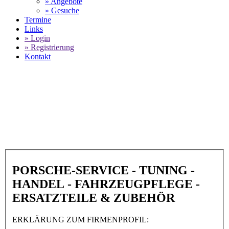
» Angebote
» Gesuche
Termine
Links
» Login
» Registrierung
Kontakt
World of 911 -
KFZ-Technik Schuchert in
46282 Dorsten
SELECT LANGUAGE
▼
PORSCHE-SERVICE - TUNING -
HANDEL - FAHRZEUGPFLEGE -
ERSATZTEILE & ZUBEHÖR
ERKLÄRUNG ZUM FIRMENPROFIL: