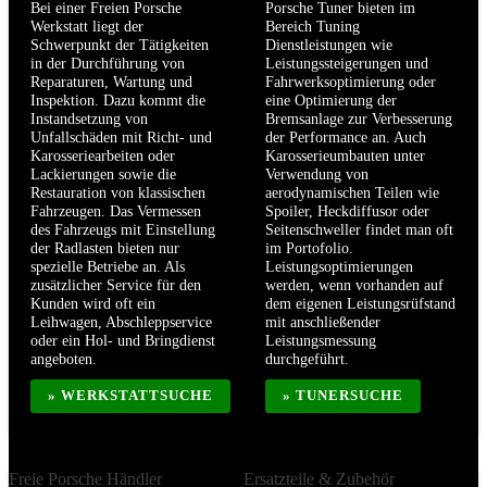
Bei einer Freien Porsche
Porsche Tuner bieten im
Werkstatt liegt der
Bereich Tuning
Schwerpunkt der Tätigkeiten
Dienstleistungen wie
in der Durchführung von
Leistungssteigerungen und
Reparaturen, Wartung und
Fahrwerksoptimierung oder
Inspektion. Dazu kommt die
eine Optimierung der
Instandsetzung von
Bremsanlage zur Verbesserung
Unfallschäden mit Richt- und
der Performance an. Auch
Karosseriearbeiten oder
Karosserieumbauten unter
Lackierungen sowie die
Verwendung von
Restauration von klassischen
aerodynamischen Teilen wie
Fahrzeugen. Das Vermessen
Spoiler, Heckdiffusor oder
des Fahrzeugs mit Einstellung
Seitenschweller findet man oft
der Radlasten bieten nur
im Portofolio.
spezielle Betriebe an. Als
Leistungsoptimierungen
zusätzlicher Service für den
werden, wenn vorhanden auf
Kunden wird oft ein
dem eigenen Leistungsrüfstand
Leihwagen, Abschleppservice
mit anschließender
oder ein Hol- und Bringdienst
Leistungsmessung
angeboten.
durchgeführt.
» WERKSTATTSUCHE
» TUNERSUCHE
Freie Porsche Händler
Ersatzteile & Zubehör