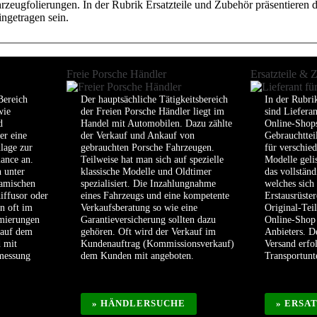
eugfolierungen. In der Rubrik Ersatzteile und Zubehör präsentieren die
ngetragen sein.
Freie Porsche Händler
Ersatzteile & 
Bereich
Der hauptsächliche Tätigkeitsbereich
In der Rubri
wie
der Freien Porsche Händler liegt im
sind Liefera
d
Handel mit Automobilen. Dazu zählte
Online-Shops
er eine
der Verkauf und Ankauf von
Gebrauchttei
lage zur
gebrauchten Porsche Fahrzeugen.
für verschie
ance an.
Teilweise hat man sich auf spezielle
Modelle geli
 unter
klassische Modelle und Oldtimer
das vollstän
amischen
spezialisiert. Die Inzahlungnahme
welches sich
iffusor oder
eines Fahrzeugs und eine kompetente
Erstausrüster
n oft im
Verkaufsberatung so wie eine
Original-Tei
imierungen
Garantieversicherung sollten dazu
Online-Shop 
 auf dem
gehören. Oft wird der Verkauf im
Anbieters. D
d mit
Kundenauftrag (Kommissionsverkauf)
Versand erfo
smessung
dem Kunden mit angeboten.
Transportun
» HÄNDLERSUCHE
» ERSA