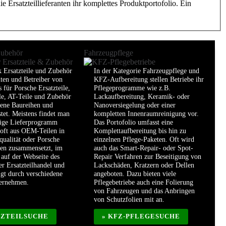
 Ersatzteillieferanten ihr komplettes Produktportofolio. Ein
Zubehör
Fahrzeugpflege
k Ersatzteile und Zubehör
In der Kategorie Fahrzeugpflege und
nten und Betreiber von
KFZ-Aufbereitung stellen Betriebe ihr
 für Porsche Ersatzteile,
Pflegeprogramme wie z.B.
le, AT-Teile und Zubehör
Lackaufbereitung, Keramik- oder
dene Baureihen und
Nanoversiegelung oder einer
stet. Meistens findet man
kompletten Innenraumreinigung vor.
dige Lieferprogramm
Das Portofolio umfasst eine
 oft aus OEM-Teilen in
Komplettaufbereitung bis hin zu
qualität oder Porsche
einzelnen Pflege-Paketen. Oft wird
len zusammensetzt, im
auch das Smart-Repair- oder Spot-
auf der Webseite des
Repair Verfahren zur Beseitigung von
er Ersatzteilhandel und
Lackschäden, Kratzern oder Dellen
lgt durch verschiedene
angeboten. Dazu bieten viele
ternehmen.
Pflegebetriebe auch eine Folierung
von Fahrzeugen und das Anbringen
von Schutzfolien mit an.
TZTEILSUCHE
» KFZ-PFLEGESUCHE