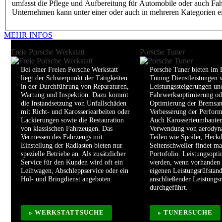
umfasst die Pflege und Aufbereitung für Automobile oder auch Fahrz
Unternehmen kann unter einer oder auch in mehreren Kategorien ei
MEHR INFOS
Freie Porsche Werkstatt
Porsche Tuner
Bei einer Freien Porsche Werkstatt
Porsche Tuner bieten im 
liegt der Schwerpunkt der Tätigkeiten
Tuning Dienstleistungen 
in der Durchführung von Reparaturen,
Leistungssteigerungen un
Wartung und Inspektion. Dazu kommt
Fahrwerksoptimierung od
die Instandsetzung von Unfallschäden
Optimierung der Bremsan
mit Richt- und Karosseriearbeiten oder
Verbesserung der Perform
Lackierungen sowie die Restauration
Auch Karosserieumbauten
von klassischen Fahrzeugen. Das
Verwendung von aerodyn
Vermessen des Fahrzeugs mit
Teilen wie Spoiler, Heckd
Einstellung der Radlasten bieten nur
Seitenschweller findet ma
spezielle Betriebe an. Als zusätzlicher
Portofolio. Leistungsopt
Service für den Kunden wird oft ein
werden, wenn vorhanden
Leihwagen, Abschleppservice oder ein
eigenen Leistungsrüfstan
Hol- und Bringdienst angeboten.
anschließender Leistung
durchgeführt.
» WERKSTATTSUCHE
» TUNERSUCHE