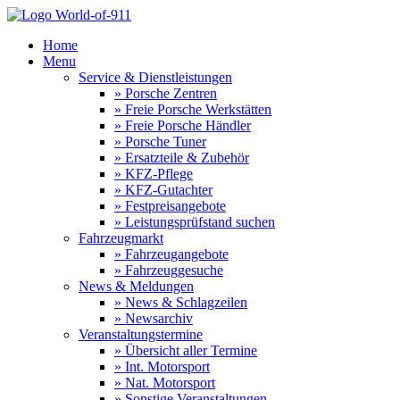
Home
Menu
Service & Dienstleistungen
» Porsche Zentren
» Freie Porsche Werkstätten
» Freie Porsche Händler
» Porsche Tuner
» Ersatzteile & Zubehör
» KFZ-Pflege
» KFZ-Gutachter
» Festpreisangebote
» Leistungsprüfstand suchen
Fahrzeugmarkt
» Fahrzeugangebote
» Fahrzeuggesuche
News & Meldungen
» News & Schlagzeilen
» Newsarchiv
Veranstaltungstermine
» Übersicht aller Termine
» Int. Motorsport
» Nat. Motorsport
» Sonstige Veranstaltungen