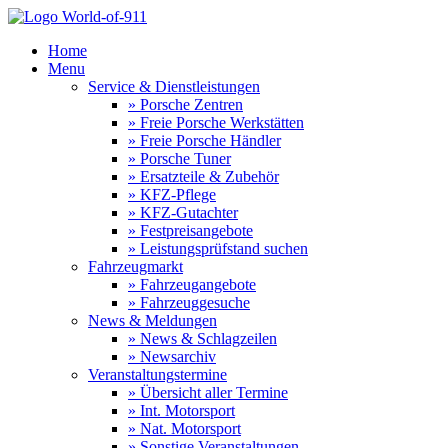
Home
Menu
Service & Dienstleistungen
» Porsche Zentren
» Freie Porsche Werkstätten
» Freie Porsche Händler
» Porsche Tuner
» Ersatzteile & Zubehör
» KFZ-Pflege
» KFZ-Gutachter
» Festpreisangebote
» Leistungsprüfstand suchen
Fahrzeugmarkt
» Fahrzeugangebote
» Fahrzeuggesuche
News & Meldungen
» News & Schlagzeilen
» Newsarchiv
Veranstaltungstermine
» Übersicht aller Termine
» Int. Motorsport
» Nat. Motorsport
» Sonstige Veranstaltungen