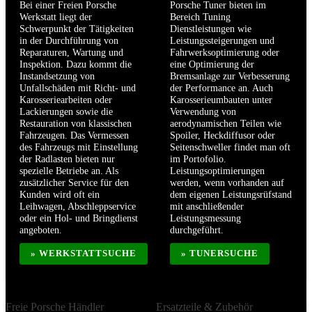
Bei einer Freien Porsche
Porsche Tuner bieten im
Werkstatt liegt der
Bereich Tuning
Schwerpunkt der Tätigkeiten
Dienstleistungen wie
in der Durchführung von
Leistungssteigerungen und
Reparaturen, Wartung und
Fahrwerksoptimierung oder
Inspektion. Dazu kommt die
eine Optimierung der
Instandsetzung von
Bremsanlage zur Verbesserung
Unfallschäden mit Richt- und
der Performance an. Auch
Karosseriearbeiten oder
Karosserieumbauten unter
Lackierungen sowie die
Verwendung von
Restauration von klassischen
aerodynamischen Teilen wie
Fahrzeugen. Das Vermessen
Spoiler, Heckdiffusor oder
des Fahrzeugs mit Einstellung
Seitenschweller findet man oft
der Radlasten bieten nur
im Portofolio.
spezielle Betriebe an. Als
Leistungsoptimierungen
zusätzlicher Service für den
werden, wenn vorhanden auf
Kunden wird oft ein
dem eigenen Leistungsrüfstand
Leihwagen, Abschleppservice
mit anschließender
oder ein Hol- und Bringdienst
Leistungsmessung
angeboten.
durchgeführt.
» WERKSTATTSUCHE
» TUNERSUCHE
Freie Porsche Händler
Ersatzteile & Zubehör