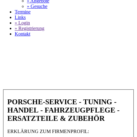
» Angebote
» Gesuche
Termine
Links
» Login
» Registrierung
Kontakt
World of 911 -
Sportwagenservice Plass in
90762 Fürth
SELECT LANGUAGE
▼
PORSCHE-SERVICE - TUNING -
HANDEL - FAHRZEUGPFLEGE -
ERSATZTEILE & ZUBEHÖR
ERKLÄRUNG ZUM FIRMENPROFIL: