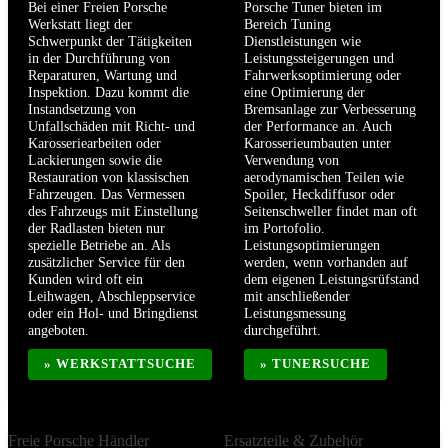
Bei einer Freien Porsche
Porsche Tuner bieten im
Werkstatt liegt der
Bereich Tuning
Schwerpunkt der Tätigkeiten
Dienstleistungen wie
in der Durchführung von
Leistungssteigerungen und
Reparaturen, Wartung und
Fahrwerksoptimierung oder
Inspektion. Dazu kommt die
eine Optimierung der
Instandsetzung von
Bremsanlage zur Verbesserung
Unfallschäden mit Richt- und
der Performance an. Auch
Karosseriearbeiten oder
Karosserieumbauten unter
Lackierungen sowie die
Verwendung von
Restauration von klassischen
aerodynamischen Teilen wie
Fahrzeugen. Das Vermessen
Spoiler, Heckdiffusor oder
des Fahrzeugs mit Einstellung
Seitenschweller findet man oft
der Radlasten bieten nur
im Portofolio.
spezielle Betriebe an. Als
Leistungsoptimierungen
zusätzlicher Service für den
werden, wenn vorhanden auf
Kunden wird oft ein
dem eigenen Leistungsrüfstand
Leihwagen, Abschleppservice
mit anschließender
oder ein Hol- und Bringdienst
Leistungsmessung
angeboten.
durchgeführt.
» WERKSTATTSUCHE
» TUNERSUCHE
Freie Porsche Händler
Ersatzteile & Zubehör