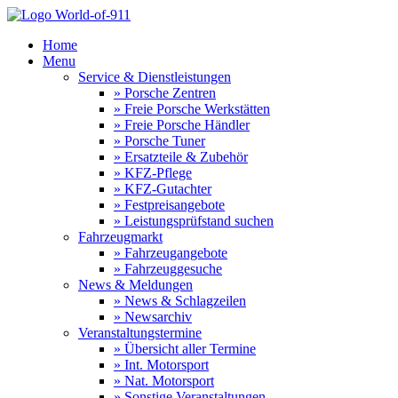
Home
Menu
Service & Dienstleistungen
» Porsche Zentren
» Freie Porsche Werkstätten
» Freie Porsche Händler
» Porsche Tuner
» Ersatzteile & Zubehör
» KFZ-Pflege
» KFZ-Gutachter
» Festpreisangebote
» Leistungsprüfstand suchen
Fahrzeugmarkt
» Fahrzeugangebote
» Fahrzeuggesuche
News & Meldungen
» News & Schlagzeilen
» Newsarchiv
Veranstaltungstermine
» Übersicht aller Termine
» Int. Motorsport
» Nat. Motorsport
» Sonstige Veranstaltungen