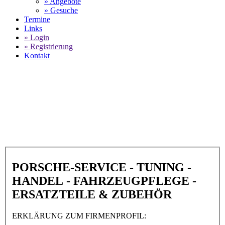
» Angebote
» Gesuche
Termine
Links
» Login
» Registrierung
Kontakt
World of 911 -
Dutt Motorsport in 70469
Stuttgart
SELECT LANGUAGE
▼
PORSCHE-SERVICE - TUNING -
HANDEL - FAHRZEUGPFLEGE -
ERSATZTEILE & ZUBEHÖR
ERKLÄRUNG ZUM FIRMENPROFIL: