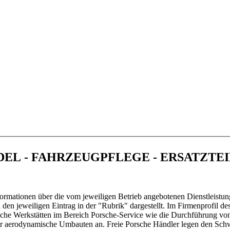
 Botz GmbH in 76698 Ubstadt-Weiher
NDEL - FAHRZEUGPFLEGE - ERSATZTE
ormationen über die vom jeweiligen Betrieb angebotenen Dienstleistun
en jeweiligen Eintrag in der "Rubrik" dargestellt. Im Firmenprofil de
sche Werkstätten im Bereich Porsche-Service wie die Durchführung vo
oder aerodynamische Umbauten an. Freie Porsche Händler legen den Sc