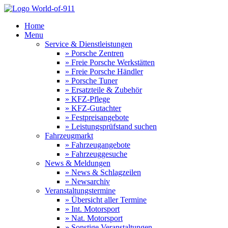
Home
Menu
Service & Dienstleistungen
» Porsche Zentren
» Freie Porsche Werkstätten
» Freie Porsche Händler
» Porsche Tuner
» Ersatzteile & Zubehör
» KFZ-Pflege
» KFZ-Gutachter
» Festpreisangebote
» Leistungsprüfstand suchen
Fahrzeugmarkt
» Fahrzeugangebote
» Fahrzeuggesuche
News & Meldungen
» News & Schlagzeilen
» Newsarchiv
Veranstaltungstermine
» Übersicht aller Termine
» Int. Motorsport
» Nat. Motorsport
» Sonstige Veranstaltungen