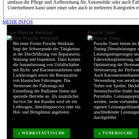
umfasst die Pflege und Aufbereitung für Automobile oder auch Fahrz
Unternehmen kann unter einer oder auch in mehreren Kategorien ei
MEHR INFOS
Freie Porsche Werkstatt
Porsche Tuner
Bei einer Freien Porsche Werkstatt
Porsche Tuner bieten im 
liegt der Schwerpunkt der Tätigkeiten
Tuning Dienstleistungen 
in der Durchführung von Reparaturen,
Leistungssteigerungen un
Wartung und Inspektion. Dazu kommt
Fahrwerksoptimierung od
die Instandsetzung von Unfallschäden
Optimierung der Bremsan
mit Richt- und Karosseriearbeiten oder
Verbesserung der Perform
Lackierungen sowie die Restauration
Auch Karosserieumbauten
von klassischen Fahrzeugen. Das
Verwendung von aerodyn
Vermessen des Fahrzeugs mit
Teilen wie Spoiler, Heckd
Einstellung der Radlasten bieten nur
Seitenschweller findet ma
spezielle Betriebe an. Als zusätzlicher
Portofolio. Leistungsopt
Service für den Kunden wird oft ein
werden, wenn vorhanden
Leihwagen, Abschleppservice oder ein
eigenen Leistungsrüfstan
Hol- und Bringdienst angeboten.
anschließender Leistung
durchgeführt.
» WERKSTATTSUCHE
» TUNERSUCHE