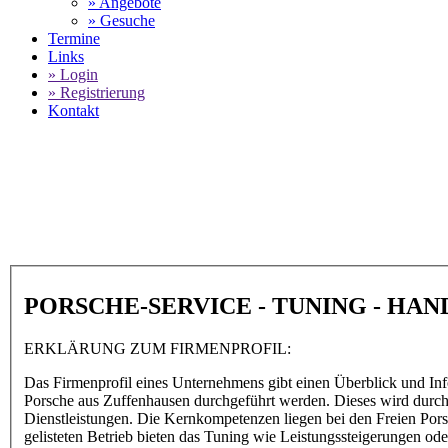
» Angebote
» Gesuche
Termine
Links
» Login
» Registrierung
Kontakt
World of 911 -
Autoboutique
SELECT LANGUAGE
▼
PORSCHE-SERVICE - TUNING - HA
ERKLÄRUNG ZUM FIRMENPROFIL:
Das Firmenprofil eines Unternehmens gibt einen Überblick und Inf
Porsche aus Zuffenhausen durchgeführt werden. Dieses wird durch d
Dienstleistungen. Die Kernkompetenzen liegen bei den Freien Por
gelisteten Betrieb bieten das Tuning wie Leistungssteigerungen 