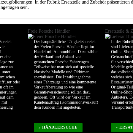
eugfolierungen. In der Rubrik Ersatzteile und Zubehör präsentieren die
ngetragen sein.
Freie Porsche Händler
Ersatzteile & 
Bereich
Der hauptsächliche Tätigkeitsbereich
In der Rubri
wie
der Freien Porsche Händler liegt im
sind Liefera
d
Handel mit Automobilen. Dazu zählte
Online-Shops
er eine
der Verkauf und Ankauf von
Gebrauchttei
lage zur
gebrauchten Porsche Fahrzeugen.
für verschie
ance an.
Teilweise hat man sich auf spezielle
Modelle geli
 unter
klassische Modelle und Oldtimer
das vollstän
amischen
spezialisiert. Die Inzahlungnahme
welches sich
iffusor oder
eines Fahrzeugs und eine kompetente
Erstausrüster
n oft im
Verkaufsberatung so wie eine
Original-Tei
imierungen
Garantieversicherung sollten dazu
Online-Shop 
 auf dem
gehören. Oft wird der Verkauf im
Anbieters. D
d mit
Kundenauftrag (Kommissionsverkauf)
Versand erfo
smessung
dem Kunden mit angeboten.
Transportun
» HÄNDLERSUCHE
» ERSA