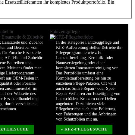
 Ersatzteillieferanten ihr komplettes Produktportofolio. Ein
Zubehör
Fahrzeugpflege
k Ersatzteile und Zubehör
In der Kategorie Fahrzeugpflege und
nten und Betreiber von
KFZ-Aufbereitung stellen Betriebe ihr
 für Porsche Ersatzteile,
Pflegeprogramme wie z.B.
le, AT-Teile und Zubehör
Lackaufbereitung, Keramik- oder
dene Baureihen und
Nanoversiegelung oder einer
stet. Meistens findet man
kompletten Innenraumreinigung vor.
dige Lieferprogramm
Das Portofolio umfasst eine
 oft aus OEM-Teilen in
Komplettaufbereitung bis hin zu
qualität oder Porsche
einzelnen Pflege-Paketen. Oft wird
len zusammensetzt, im
auch das Smart-Repair- oder Spot-
auf der Webseite des
Repair Verfahren zur Beseitigung von
er Ersatzteilhandel und
Lackschäden, Kratzern oder Dellen
lgt durch verschiedene
angeboten. Dazu bieten viele
ternehmen.
Pflegebetriebe auch eine Folierung
von Fahrzeugen und das Anbringen
von Schutzfolien mit an.
TZTEILSUCHE
» KFZ-PFLEGESUCHE