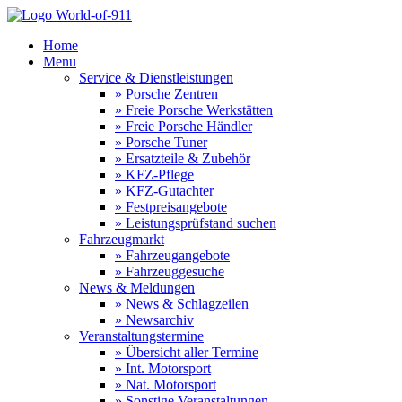
Home
Menu
Service & Dienstleistungen
» Porsche Zentren
» Freie Porsche Werkstätten
» Freie Porsche Händler
» Porsche Tuner
» Ersatzteile & Zubehör
» KFZ-Pflege
» KFZ-Gutachter
» Festpreisangebote
» Leistungsprüfstand suchen
Fahrzeugmarkt
» Fahrzeugangebote
» Fahrzeuggesuche
News & Meldungen
» News & Schlagzeilen
» Newsarchiv
Veranstaltungstermine
» Übersicht aller Termine
» Int. Motorsport
» Nat. Motorsport
» Sonstige Veranstaltungen