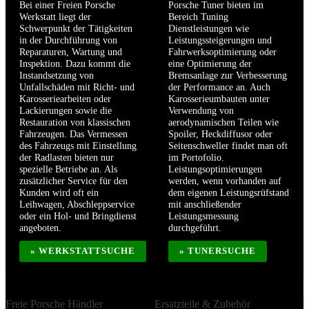
Bei einer Freien Porsche
Porsche Tuner bieten im
Werkstatt liegt der
Bereich Tuning
Schwerpunkt der Tätigkeiten
Dienstleistungen wie
in der Durchführung von
Leistungssteigerungen und
Reparaturen, Wartung und
Fahrwerksoptimierung oder
Inspektion. Dazu kommt die
eine Optimierung der
Instandsetzung von
Bremsanlage zur Verbesserung
Unfallschäden mit Richt- und
der Performance an. Auch
Karosseriearbeiten oder
Karosserieumbauten unter
Lackierungen sowie die
Verwendung von
Restauration von klassischen
aerodynamischen Teilen wie
Fahrzeugen. Das Vermessen
Spoiler, Heckdiffusor oder
des Fahrzeugs mit Einstellung
Seitenschweller findet man oft
der Radlasten bieten nur
im Portofolio.
spezielle Betriebe an. Als
Leistungsoptimierungen
zusätzlicher Service für den
werden, wenn vorhanden auf
Kunden wird oft ein
dem eigenen Leistungsrüfstand
Leihwagen, Abschleppservice
mit anschließender
oder ein Hol- und Bringdienst
Leistungsmessung
angeboten.
durchgeführt.
» WERKSTATTSUCHE
» TUNERSUCHE
Freie Porsche Händler
Ersatzteile & Zubehör