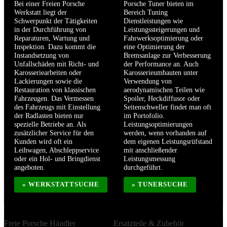
Bei einer Freien Porsche
Porsche Tuner bieten im
Werkstatt liegt der
Bereich Tuning
Schwerpunkt der Tätigkeiten
Dienstleistungen wie
in der Durchführung von
Leistungssteigerungen und
Reparaturen, Wartung und
Fahrwerksoptimierung oder
Inspektion. Dazu kommt die
eine Optimierung der
Instandsetzung von
Bremsanlage zur Verbesserung
Unfallschäden mit Richt- und
der Performance an. Auch
Karosseriearbeiten oder
Karosserieumbauten unter
Lackierungen sowie die
Verwendung von
Restauration von klassischen
aerodynamischen Teilen wie
Fahrzeugen. Das Vermessen
Spoiler, Heckdiffusor oder
des Fahrzeugs mit Einstellung
Seitenschweller findet man oft
der Radlasten bieten nur
im Portofolio.
spezielle Betriebe an. Als
Leistungsoptimierungen
zusätzlicher Service für den
werden, wenn vorhanden auf
Kunden wird oft ein
dem eigenen Leistungsrüfstand
Leihwagen, Abschleppservice
mit anschließender
oder ein Hol- und Bringdienst
Leistungsmessung
angeboten.
durchgeführt.
» WERKSTATTSUCHE
» TUNERSUCHE
Freie Porsche Händler
Ersatzteile & Zubehör