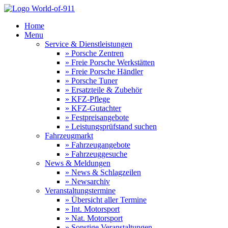
Home
Menu
Service & Dienstleistungen
» Porsche Zentren
» Freie Porsche Werkstätten
» Freie Porsche Händler
» Porsche Tuner
» Ersatzteile & Zubehör
» KFZ-Pflege
» KFZ-Gutachter
» Festpreisangebote
» Leistungsprüfstand suchen
Fahrzeugmarkt
» Fahrzeugangebote
» Fahrzeuggesuche
News & Meldungen
» News & Schlagzeilen
» Newsarchiv
Veranstaltungstermine
» Übersicht aller Termine
» Int. Motorsport
» Nat. Motorsport
» Sonstige Veranstaltungen