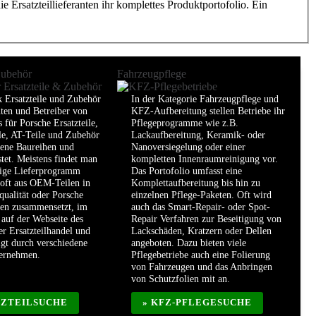
 Ersatzteillieferanten ihr komplettes Produktportofolio. Ein
Zubehör
Fahrzeugpflege
k Ersatzteile und Zubehör
In der Kategorie Fahrzeugpflege und
nten und Betreiber von
KFZ-Aufbereitung stellen Betriebe ihr
 für Porsche Ersatzteile,
Pflegeprogramme wie z.B.
le, AT-Teile und Zubehör
Lackaufbereitung, Keramik- oder
dene Baureihen und
Nanoversiegelung oder einer
stet. Meistens findet man
kompletten Innenraumreinigung vor.
dige Lieferprogramm
Das Portofolio umfasst eine
 oft aus OEM-Teilen in
Komplettaufbereitung bis hin zu
qualität oder Porsche
einzelnen Pflege-Paketen. Oft wird
len zusammensetzt, im
auch das Smart-Repair- oder Spot-
auf der Webseite des
Repair Verfahren zur Beseitigung von
er Ersatzteilhandel und
Lackschäden, Kratzern oder Dellen
lgt durch verschiedene
angeboten. Dazu bieten viele
ternehmen.
Pflegebetriebe auch eine Folierung
von Fahrzeugen und das Anbringen
von Schutzfolien mit an.
TZTEILSUCHE
» KFZ-PFLEGESUCHE