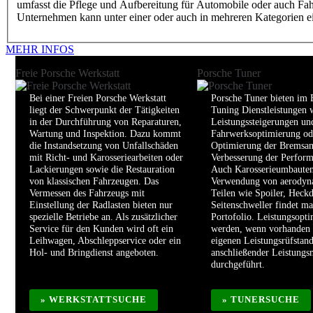
umfasst die Pflege und Aufbereitung für Automobile oder auch Fahrz
Unternehmen kann unter einer oder auch in mehreren Kategorien ei
MEHR INFOS
Freie Porsche Werkstatt
Porsche Tuner
Bei einer Freien Porsche Werkstatt
Porsche Tuner bieten im 
liegt der Schwerpunkt der Tätigkeiten
Tuning Dienstleistungen 
in der Durchführung von Reparaturen,
Leistungssteigerungen un
Wartung und Inspektion. Dazu kommt
Fahrwerksoptimierung od
die Instandsetzung von Unfallschäden
Optimierung der Bremsan
mit Richt- und Karosseriearbeiten oder
Verbesserung der Perform
Lackierungen sowie die Restauration
Auch Karosserieumbauten
von klassischen Fahrzeugen. Das
Verwendung von aerodyn
Vermessen des Fahrzeugs mit
Teilen wie Spoiler, Heckd
Einstellung der Radlasten bieten nur
Seitenschweller findet ma
spezielle Betriebe an. Als zusätzlicher
Portofolio. Leistungsopt
Service für den Kunden wird oft ein
werden, wenn vorhanden
Leihwagen, Abschleppservice oder ein
eigenen Leistungsrüfstan
Hol- und Bringdienst angeboten.
anschließender Leistung
durchgeführt.
» WERKSTATTSUCHE
» TUNERSUCHE