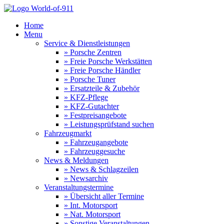
Home
Menu
Service & Dienstleistungen
» Porsche Zentren
» Freie Porsche Werkstätten
» Freie Porsche Händler
» Porsche Tuner
» Ersatzteile & Zubehör
» KFZ-Pflege
» KFZ-Gutachter
» Festpreisangebote
» Leistungsprüfstand suchen
Fahrzeugmarkt
» Fahrzeugangebote
» Fahrzeuggesuche
News & Meldungen
» News & Schlagzeilen
» Newsarchiv
Veranstaltungstermine
» Übersicht aller Termine
» Int. Motorsport
» Nat. Motorsport
» Sonstige Veranstaltungen