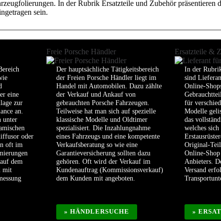
eugfolierungen. In der Rubrik Ersatzteile und Zubehör präsentieren die
ngetragen sein.
Freie Porsche Händler
Ersatzteile & 
Bereich
Der hauptsächliche Tätigkeitsbereich
In der Rubri
wie
der Freien Porsche Händler liegt im
sind Liefera
d
Handel mit Automobilen. Dazu zählte
Online-Shops
er eine
der Verkauf und Ankauf von
Gebrauchttei
lage zur
gebrauchten Porsche Fahrzeugen.
für verschie
ance an.
Teilweise hat man sich auf spezielle
Modelle geli
 unter
klassische Modelle und Oldtimer
das vollstän
amischen
spezialisiert. Die Inzahlungnahme
welches sich
iffusor oder
eines Fahrzeugs und eine kompetente
Erstausrüster
n oft im
Verkaufsberatung so wie eine
Original-Tei
imierungen
Garantieversicherung sollten dazu
Online-Shop 
 auf dem
gehören. Oft wird der Verkauf im
Anbieters. D
d mit
Kundenauftrag (Kommissionsverkauf)
Versand erfo
smessung
dem Kunden mit angeboten.
Transportun
» HÄNDLERSUCHE
» ERSA