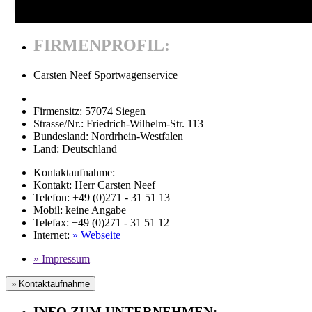
FIRMENPROFIL:
Carsten Neef Sportwagenservice
Firmensitz:
57074 Siegen
Strasse/Nr.:
Friedrich-Wilhelm-Str. 113
Bundesland:
Nordrhein-Westfalen
Land:
Deutschland
Kontaktaufnahme:
Kontakt:
Herr Carsten Neef
Telefon:
+49 (0)271 - 31 51 13
Mobil
:
keine Angabe
Telefax
: +49 (0)271 - 31 51 12
Internet
:
» Webseite
» Impressum
» Kontaktaufnahme
INFO ZUM UNTERNEHMEN: