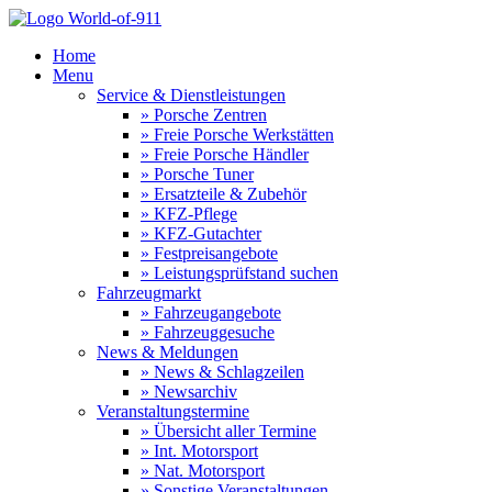
Home
Menu
Service & Dienstleistungen
» Porsche Zentren
» Freie Porsche Werkstätten
» Freie Porsche Händler
» Porsche Tuner
» Ersatzteile & Zubehör
» KFZ-Pflege
» KFZ-Gutachter
» Festpreisangebote
» Leistungsprüfstand suchen
Fahrzeugmarkt
» Fahrzeugangebote
» Fahrzeuggesuche
News & Meldungen
» News & Schlagzeilen
» Newsarchiv
Veranstaltungstermine
» Übersicht aller Termine
» Int. Motorsport
» Nat. Motorsport
» Sonstige Veranstaltungen