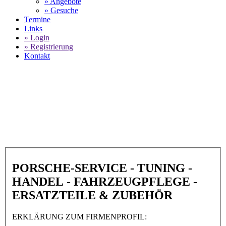
» Angebote
» Gesuche
Termine
Links
» Login
» Registrierung
Kontakt
World of 911 -
Sportwagenhaus.at Ralf
Scheuringer in 4020 Linz
SELECT LANGUAGE
▼
PORSCHE-SERVICE - TUNING -
HANDEL - FAHRZEUGPFLEGE -
ERSATZTEILE & ZUBEHÖR
ERKLÄRUNG ZUM FIRMENPROFIL: