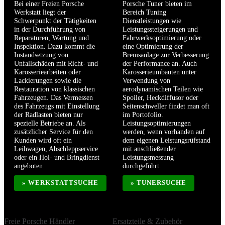
Bei einer Freien Porsche
Porsche Tuner bieten im
Werkstatt liegt der
Bereich Tuning
Schwerpunkt der Tätigkeiten
Dienstleistungen wie
in der Durchführung von
Leistungssteigerungen und
Reparaturen, Wartung und
Fahrwerksoptimierung oder
Inspektion. Dazu kommt die
eine Optimierung der
Instandsetzung von
Bremsanlage zur Verbesserung
Unfallschäden mit Richt- und
der Performance an. Auch
Karosseriearbeiten oder
Karosserieumbauten unter
Lackierungen sowie die
Verwendung von
Restauration von klassischen
aerodynamischen Teilen wie
Fahrzeugen. Das Vermessen
Spoiler, Heckdiffusor oder
des Fahrzeugs mit Einstellung
Seitenschweller findet man oft
der Radlasten bieten nur
im Portofolio.
spezielle Betriebe an. Als
Leistungsoptimierungen
zusätzlicher Service für den
werden, wenn vorhanden auf
Kunden wird oft ein
dem eigenen Leistungsrüfstand
Leihwagen, Abschleppservice
mit anschließender
oder ein Hol- und Bringdienst
Leistungsmessung
angeboten.
durchgeführt.
» WERKSTATTSUCHE
» TUNERSUCHE
Freie Porsche Händler
Ersatzteile & Zubehör