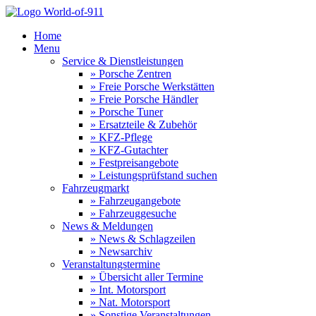
Home
Menu
Service & Dienstleistungen
» Porsche Zentren
» Freie Porsche Werkstätten
» Freie Porsche Händler
» Porsche Tuner
» Ersatzteile & Zubehör
» KFZ-Pflege
» KFZ-Gutachter
» Festpreisangebote
» Leistungsprüfstand suchen
Fahrzeugmarkt
» Fahrzeugangebote
» Fahrzeuggesuche
News & Meldungen
» News & Schlagzeilen
» Newsarchiv
Veranstaltungstermine
» Übersicht aller Termine
» Int. Motorsport
» Nat. Motorsport
» Sonstige Veranstaltungen