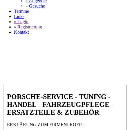
» Angebote
» Gesuche
Termine
Links
» Login
» Registrierung
Kontakt
World of 911 -
Lindsey Racing in OK
73112 Oklahoma City
SELECT LANGUAGE
▼
PORSCHE-SERVICE - TUNING -
HANDEL - FAHRZEUGPFLEGE -
ERSATZTEILE & ZUBEHÖR
ERKLÄRUNG ZUM FIRMENPROFIL: