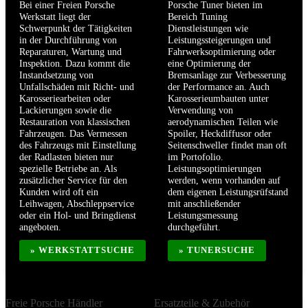
Bei einer Freien Porsche
Porsche Tuner bieten im
Werkstatt liegt der
Bereich Tuning
Schwerpunkt der Tätigkeiten
Dienstleistungen wie
in der Durchführung von
Leistungssteigerungen und
Reparaturen, Wartung und
Fahrwerksoptimierung oder
Inspektion. Dazu kommt die
eine Optimierung der
Instandsetzung von
Bremsanlage zur Verbesserung
Unfallschäden mit Richt- und
der Performance an. Auch
Karosseriearbeiten oder
Karosserieumbauten unter
Lackierungen sowie die
Verwendung von
Restauration von klassischen
aerodynamischen Teilen wie
Fahrzeugen. Das Vermessen
Spoiler, Heckdiffusor oder
des Fahrzeugs mit Einstellung
Seitenschweller findet man oft
der Radlasten bieten nur
im Portofolio.
spezielle Betriebe an. Als
Leistungsoptimierungen
zusätzlicher Service für den
werden, wenn vorhanden auf
Kunden wird oft ein
dem eigenen Leistungsrüfstand
Leihwagen, Abschleppservice
mit anschließender
oder ein Hol- und Bringdienst
Leistungsmessung
angeboten.
durchgeführt.
» WERKSTATTSUCHE
» TUNERSUCHE
Freie Porsche Händler
Ersatzteile & Zubehör