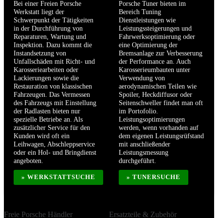
Bei einer Freien Porsche
Porsche Tuner bieten im
Werkstatt liegt der
Bereich Tuning
Schwerpunkt der Tätigkeiten
Dienstleistungen wie
in der Durchführung von
Leistungssteigerungen und
Reparaturen, Wartung und
Fahrwerksoptimierung oder
Inspektion. Dazu kommt die
eine Optimierung der
Instandsetzung von
Bremsanlage zur Verbesserung
Unfallschäden mit Richt- und
der Performance an. Auch
Karosseriearbeiten oder
Karosserieumbauten unter
Lackierungen sowie die
Verwendung von
Restauration von klassischen
aerodynamischen Teilen wie
Fahrzeugen. Das Vermessen
Spoiler, Heckdiffusor oder
des Fahrzeugs mit Einstellung
Seitenschweller findet man oft
der Radlasten bieten nur
im Portofolio.
spezielle Betriebe an. Als
Leistungsoptimierungen
zusätzlicher Service für den
werden, wenn vorhanden auf
Kunden wird oft ein
dem eigenen Leistungsrüfstand
Leihwagen, Abschleppservice
mit anschließender
oder ein Hol- und Bringdienst
Leistungsmessung
angeboten.
durchgeführt.
» WERKSTATTSUCHE
» TUNERSUCHE
Freie Porsche Händler
Ersatzteile & Zubehör