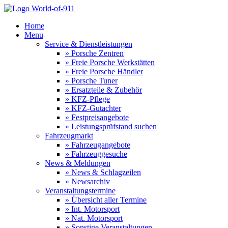
Home
Menu
Service & Dienstleistungen
» Porsche Zentren
» Freie Porsche Werkstätten
» Freie Porsche Händler
» Porsche Tuner
» Ersatzteile & Zubehör
» KFZ-Pflege
» KFZ-Gutachter
» Festpreisangebote
» Leistungsprüfstand suchen
Fahrzeugmarkt
» Fahrzeugangebote
» Fahrzeuggesuche
News & Meldungen
» News & Schlagzeilen
» Newsarchiv
Veranstaltungstermine
» Übersicht aller Termine
» Int. Motorsport
» Nat. Motorsport
» Sonstige Veranstaltungen