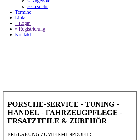
» Angebote
» Gesuche
Termine
Links
» Login
» Registrierung
Kontakt
World of 911 -
20th Street Auto Parts in
AZ 85040 Phoenix
SELECT LANGUAGE
▼
PORSCHE-SERVICE - TUNING -
HANDEL - FAHRZEUGPFLEGE -
ERSATZTEILE & ZUBEHÖR
ERKLÄRUNG ZUM FIRMENPROFIL: