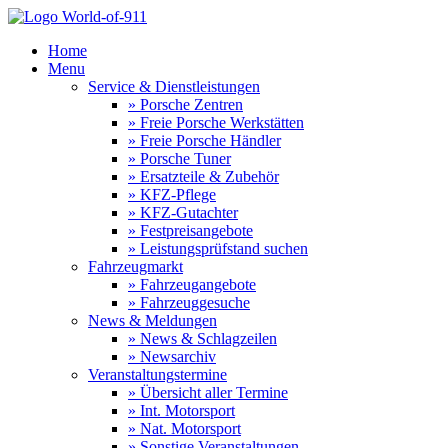
Home
Menu
Service & Dienstleistungen
» Porsche Zentren
» Freie Porsche Werkstätten
» Freie Porsche Händler
» Porsche Tuner
» Ersatzteile & Zubehör
» KFZ-Pflege
» KFZ-Gutachter
» Festpreisangebote
» Leistungsprüfstand suchen
Fahrzeugmarkt
» Fahrzeugangebote
» Fahrzeuggesuche
News & Meldungen
» News & Schlagzeilen
» Newsarchiv
Veranstaltungstermine
» Übersicht aller Termine
» Int. Motorsport
» Nat. Motorsport
» Sonstige Veranstaltungen