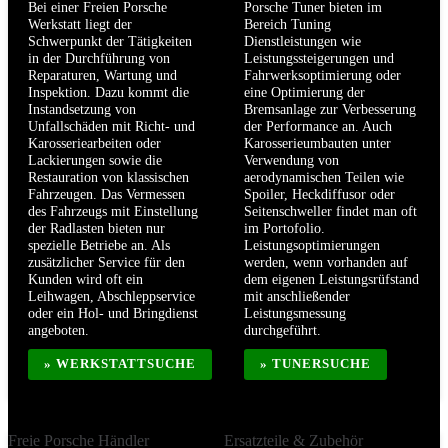
Bei einer Freien Porsche
Porsche Tuner bieten im
Werkstatt liegt der
Bereich Tuning
Schwerpunkt der Tätigkeiten
Dienstleistungen wie
in der Durchführung von
Leistungssteigerungen und
Reparaturen, Wartung und
Fahrwerksoptimierung oder
Inspektion. Dazu kommt die
eine Optimierung der
Instandsetzung von
Bremsanlage zur Verbesserung
Unfallschäden mit Richt- und
der Performance an. Auch
Karosseriearbeiten oder
Karosserieumbauten unter
Lackierungen sowie die
Verwendung von
Restauration von klassischen
aerodynamischen Teilen wie
Fahrzeugen. Das Vermessen
Spoiler, Heckdiffusor oder
des Fahrzeugs mit Einstellung
Seitenschweller findet man oft
der Radlasten bieten nur
im Portofolio.
spezielle Betriebe an. Als
Leistungsoptimierungen
zusätzlicher Service für den
werden, wenn vorhanden auf
Kunden wird oft ein
dem eigenen Leistungsrüfstand
Leihwagen, Abschleppservice
mit anschließender
oder ein Hol- und Bringdienst
Leistungsmessung
angeboten.
durchgeführt.
» WERKSTATTSUCHE
» TUNERSUCHE
Freie Porsche Händler
Ersatzteile & Zubehör