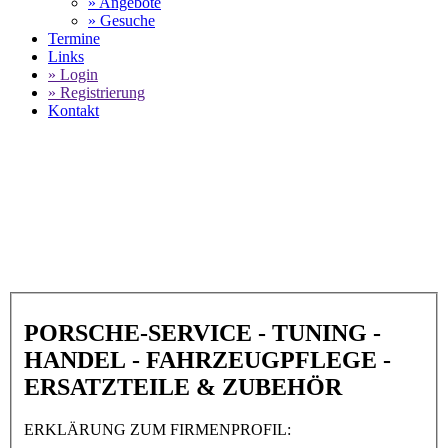
» Angebote
» Gesuche
Termine
Links
» Login
» Registrierung
Kontakt
World of 911 -
Touring Garage AG in
8165 Oberweningen
SELECT LANGUAGE
▼
PORSCHE-SERVICE - TUNING -
HANDEL - FAHRZEUGPFLEGE -
ERSATZTEILE & ZUBEHÖR
ERKLÄRUNG ZUM FIRMENPROFIL: