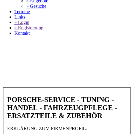
» Angebote
» Gesuche
Termine
Links
» Login
» Registrierung
Kontakt
World of 911 -
Autohaus Süd GmbH in
45663 Recklinghausen
SELECT LANGUAGE
▼
PORSCHE-SERVICE - TUNING -
HANDEL - FAHRZEUGPFLEGE -
ERSATZTEILE & ZUBEHÖR
ERKLÄRUNG ZUM FIRMENPROFIL: