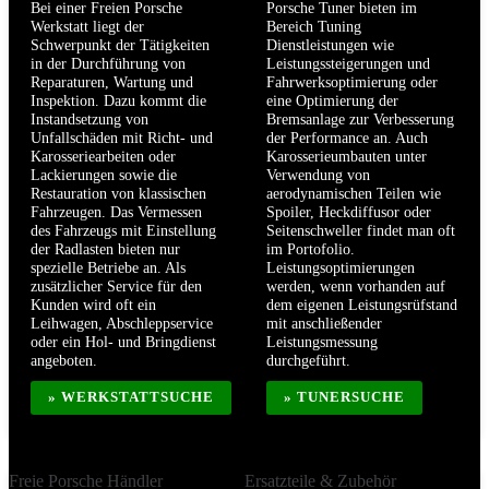
Bei einer Freien Porsche
Porsche Tuner bieten im
Werkstatt liegt der
Bereich Tuning
Schwerpunkt der Tätigkeiten
Dienstleistungen wie
in der Durchführung von
Leistungssteigerungen und
Reparaturen, Wartung und
Fahrwerksoptimierung oder
Inspektion. Dazu kommt die
eine Optimierung der
Instandsetzung von
Bremsanlage zur Verbesserung
Unfallschäden mit Richt- und
der Performance an. Auch
Karosseriearbeiten oder
Karosserieumbauten unter
Lackierungen sowie die
Verwendung von
Restauration von klassischen
aerodynamischen Teilen wie
Fahrzeugen. Das Vermessen
Spoiler, Heckdiffusor oder
des Fahrzeugs mit Einstellung
Seitenschweller findet man oft
der Radlasten bieten nur
im Portofolio.
spezielle Betriebe an. Als
Leistungsoptimierungen
zusätzlicher Service für den
werden, wenn vorhanden auf
Kunden wird oft ein
dem eigenen Leistungsrüfstand
Leihwagen, Abschleppservice
mit anschließender
oder ein Hol- und Bringdienst
Leistungsmessung
angeboten.
durchgeführt.
» WERKSTATTSUCHE
» TUNERSUCHE
Freie Porsche Händler
Ersatzteile & Zubehör