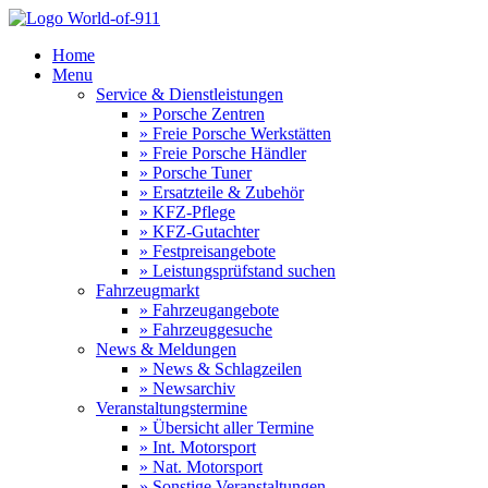
Home
Menu
Service & Dienstleistungen
» Porsche Zentren
» Freie Porsche Werkstätten
» Freie Porsche Händler
» Porsche Tuner
» Ersatzteile & Zubehör
» KFZ-Pflege
» KFZ-Gutachter
» Festpreisangebote
» Leistungsprüfstand suchen
Fahrzeugmarkt
» Fahrzeugangebote
» Fahrzeuggesuche
News & Meldungen
» News & Schlagzeilen
» Newsarchiv
Veranstaltungstermine
» Übersicht aller Termine
» Int. Motorsport
» Nat. Motorsport
» Sonstige Veranstaltungen