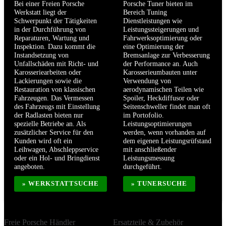
Bei einer Freien Porsche
Porsche Tuner bieten im
Werkstatt liegt der
Bereich Tuning
Schwerpunkt der Tätigkeiten
Dienstleistungen wie
in der Durchführung von
Leistungssteigerungen und
Reparaturen, Wartung und
Fahrwerksoptimierung oder
Inspektion. Dazu kommt die
eine Optimierung der
Instandsetzung von
Bremsanlage zur Verbesserung
Unfallschäden mit Richt- und
der Performance an. Auch
Karosseriearbeiten oder
Karosserieumbauten unter
Lackierungen sowie die
Verwendung von
Restauration von klassischen
aerodynamischen Teilen wie
Fahrzeugen. Das Vermessen
Spoiler, Heckdiffusor oder
des Fahrzeugs mit Einstellung
Seitenschweller findet man oft
der Radlasten bieten nur
im Portofolio.
spezielle Betriebe an. Als
Leistungsoptimierungen
zusätzlicher Service für den
werden, wenn vorhanden auf
Kunden wird oft ein
dem eigenen Leistungsrüfstand
Leihwagen, Abschleppservice
mit anschließender
oder ein Hol- und Bringdienst
Leistungsmessung
angeboten.
durchgeführt.
» WERKSTATTSUCHE
» TUNERSUCHE
Freie Porsche Händler
Ersatzteile & Zubehör