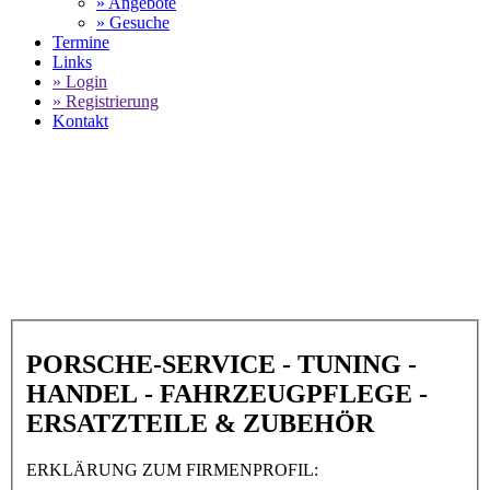
» Angebote
» Gesuche
Termine
Links
» Login
» Registrierung
Kontakt
World of 911 -
Manthey Racing GmbH in
53520 Meuspath
SELECT LANGUAGE
▼
PORSCHE-SERVICE - TUNING -
HANDEL - FAHRZEUGPFLEGE -
ERSATZTEILE & ZUBEHÖR
ERKLÄRUNG ZUM FIRMENPROFIL: