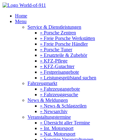
Home
Menu
Service & Dienstleistungen
» Porsche Zentren
» Freie Porsche Werkstätten
» Freie Porsche Händler
» Porsche Tuner
» Ersatzteile & Zubehör
» KFZ-Pflege
» KFZ-Gutachter
» Festpreisangebote
» Leistungsprüfstand suchen
Fahrzeugmarkt
» Fahrzeugangebote
» Fahrzeuggesuche
News & Meldungen
» News & Schlagzeilen
» Newsarchiv
Veranstaltungstermine
» Übersicht aller Termine
» Int. Motorsport
» Nat. Motorsport
» Sonstige Veranstaltungen