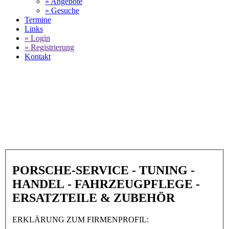
» Angebote
» Gesuche
Termine
Links
» Login
» Registrierung
Kontakt
World of 911 -
JK-Motors in 66892
Bruchmühlbach-Miesau
SELECT LANGUAGE
▼
PORSCHE-SERVICE - TUNING -
HANDEL - FAHRZEUGPFLEGE -
ERSATZTEILE & ZUBEHÖR
ERKLÄRUNG ZUM FIRMENPROFIL: