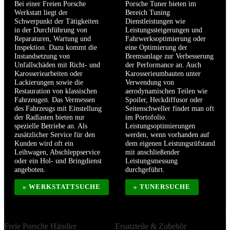
Bei einer Freien Porsche
Porsche Tuner bieten im
Werkstatt liegt der
Bereich Tuning
Schwerpunkt der Tätigkeiten
Dienstleistungen wie
in der Durchführung von
Leistungssteigerungen und
Reparaturen, Wartung und
Fahrwerksoptimierung oder
Inspektion. Dazu kommt die
eine Optimierung der
Instandsetzung von
Bremsanlage zur Verbesserung
Unfallschäden mit Richt- und
der Performance an. Auch
Karosseriearbeiten oder
Karosserieumbauten unter
Lackierungen sowie die
Verwendung von
Restauration von klassischen
aerodynamischen Teilen wie
Fahrzeugen. Das Vermessen
Spoiler, Heckdiffusor oder
des Fahrzeugs mit Einstellung
Seitenschweller findet man oft
der Radlasten bieten nur
im Portofolio.
spezielle Betriebe an. Als
Leistungsoptimierungen
zusätzlicher Service für den
werden, wenn vorhanden auf
Kunden wird oft ein
dem eigenen Leistungsrüfstand
Leihwagen, Abschleppservice
mit anschließender
oder ein Hol- und Bringdienst
Leistungsmessung
angeboten.
durchgeführt.
» WERKSTATTSUCHE
» TUNERSUCHE
Freie Porsche Händler
Ersatzteile & Zubehör