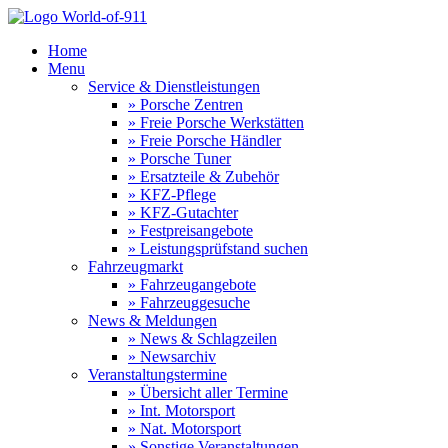
Home
Menu
Service & Dienstleistungen
» Porsche Zentren
» Freie Porsche Werkstätten
» Freie Porsche Händler
» Porsche Tuner
» Ersatzteile & Zubehör
» KFZ-Pflege
» KFZ-Gutachter
» Festpreisangebote
» Leistungsprüfstand suchen
Fahrzeugmarkt
» Fahrzeugangebote
» Fahrzeuggesuche
News & Meldungen
» News & Schlagzeilen
» Newsarchiv
Veranstaltungstermine
» Übersicht aller Termine
» Int. Motorsport
» Nat. Motorsport
» Sonstige Veranstaltungen