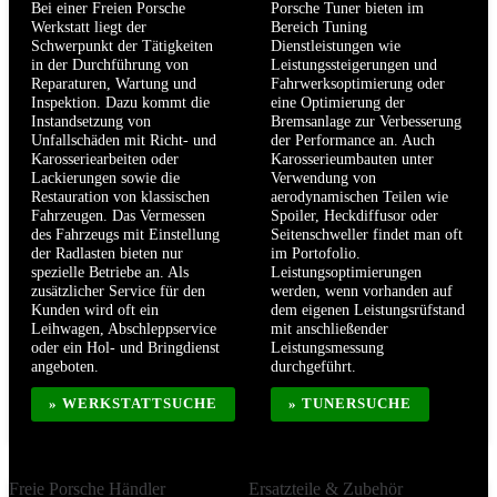
Bei einer Freien Porsche
Porsche Tuner bieten im
Werkstatt liegt der
Bereich Tuning
Schwerpunkt der Tätigkeiten
Dienstleistungen wie
in der Durchführung von
Leistungssteigerungen und
Reparaturen, Wartung und
Fahrwerksoptimierung oder
Inspektion. Dazu kommt die
eine Optimierung der
Instandsetzung von
Bremsanlage zur Verbesserung
Unfallschäden mit Richt- und
der Performance an. Auch
Karosseriearbeiten oder
Karosserieumbauten unter
Lackierungen sowie die
Verwendung von
Restauration von klassischen
aerodynamischen Teilen wie
Fahrzeugen. Das Vermessen
Spoiler, Heckdiffusor oder
des Fahrzeugs mit Einstellung
Seitenschweller findet man oft
der Radlasten bieten nur
im Portofolio.
spezielle Betriebe an. Als
Leistungsoptimierungen
zusätzlicher Service für den
werden, wenn vorhanden auf
Kunden wird oft ein
dem eigenen Leistungsrüfstand
Leihwagen, Abschleppservice
mit anschließender
oder ein Hol- und Bringdienst
Leistungsmessung
angeboten.
durchgeführt.
» WERKSTATTSUCHE
» TUNERSUCHE
Freie Porsche Händler
Ersatzteile & Zubehör