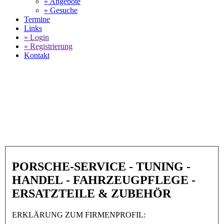
» Angebote
» Gesuche
Termine
Links
» Login
» Registrierung
Kontakt
World of 911 -
Ekkert & Söhne
Sportwagentechnik in 30900 Wedemark
SELECT LANGUAGE
▼
PORSCHE-SERVICE - TUNING -
HANDEL - FAHRZEUGPFLEGE -
ERSATZTEILE & ZUBEHÖR
ERKLÄRUNG ZUM FIRMENPROFIL: