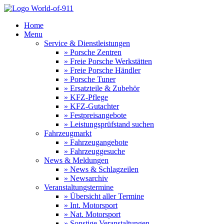
Home
Menu
Service & Dienstleistungen
» Porsche Zentren
» Freie Porsche Werkstätten
» Freie Porsche Händler
» Porsche Tuner
» Ersatzteile & Zubehör
» KFZ-Pflege
» KFZ-Gutachter
» Festpreisangebote
» Leistungsprüfstand suchen
Fahrzeugmarkt
» Fahrzeugangebote
» Fahrzeuggesuche
News & Meldungen
» News & Schlagzeilen
» Newsarchiv
Veranstaltungstermine
» Übersicht aller Termine
» Int. Motorsport
» Nat. Motorsport
» Sonstige Veranstaltungen