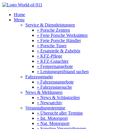
Home
Menu
Service & Dienstleistungen
» Porsche Zentren
» Freie Porsche Werkstätten
» Freie Porsche Händler
» Porsche Tuner
» Ersatzteile & Zubehör
» KFZ-Pflege
» KFZ-Gutachter
» Festpreisangebote
» Leistungsprüfstand suchen
Fahrzeugmarkt
» Fahrzeugangebote
» Fahrzeuggesuche
News & Meldungen
» News & Schlagzeilen
» Newsarchiv
Veranstaltungstermine
» Übersicht aller Termine
» Int. Motorsport
» Nat. Motorsport
» Sonstige Veranstaltungen