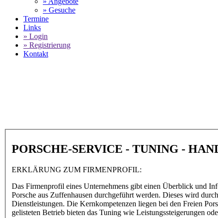
» Angebote
» Gesuche
Termine
Links
» Login
» Registrierung
Kontakt
World of 911 -
Manfred Saus
SELECT LANGUAGE
▼
PORSCHE-SERVICE - TUNING - HA
ERKLÄRUNG ZUM FIRMENPROFIL:
Das Firmenprofil eines Unternehmens gibt einen Überblick und Inf
Porsche aus Zuffenhausen durchgeführt werden. Dieses wird durch d
Dienstleistungen. Die Kernkompetenzen liegen bei den Freien Por
gelisteten Betrieb bieten das Tuning wie Leistungssteigerungen 