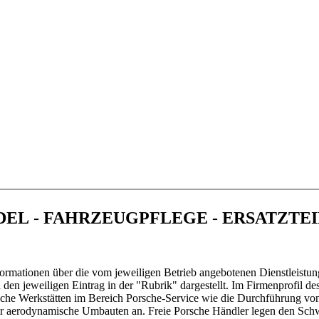
mikat in 41516 Grevenbroich
NDEL - FAHRZEUGPFLEGE - ERSATZTE
ormationen über die vom jeweiligen Betrieb angebotenen Dienstleistun
en jeweiligen Eintrag in der "Rubrik" dargestellt. Im Firmenprofil de
sche Werkstätten im Bereich Porsche-Service wie die Durchführung vo
oder aerodynamische Umbauten an. Freie Porsche Händler legen den Sc