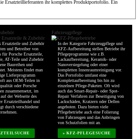
 Ersatzteillieferanten ihr komplettes Produktportofolio. Ein
Zubehör
Fahrzeugpflege
k Ersatzteile und Zubehör
In der Kategorie Fahrzeugpflege und
nten und Betreiber von
KFZ-Aufbereitung stellen Betriebe ihr
 für Porsche Ersatzteile,
Pflegeprogramme wie z.B.
le, AT-Teile und Zubehör
Lackaufbereitung, Keramik- oder
dene Baureihen und
Nanoversiegelung oder einer
stet. Meistens findet man
kompletten Innenraumreinigung vor.
dige Lieferprogramm
Das Portofolio umfasst eine
 oft aus OEM-Teilen in
Komplettaufbereitung bis hin zu
qualität oder Porsche
einzelnen Pflege-Paketen. Oft wird
len zusammensetzt, im
auch das Smart-Repair- oder Spot-
auf der Webseite des
Repair Verfahren zur Beseitigung von
er Ersatzteilhandel und
Lackschäden, Kratzern oder Dellen
lgt durch verschiedene
angeboten. Dazu bieten viele
ternehmen.
Pflegebetriebe auch eine Folierung
von Fahrzeugen und das Anbringen
von Schutzfolien mit an.
TZTEILSUCHE
» KFZ-PFLEGESUCHE