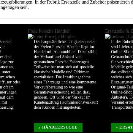
eugfolierungen. In der Rubrik Ersatzteile und Zubehör präsentieren die
ngetragen sein.
Freie Porsche Händler
Ersatzteile & 
Bereich
Der hauptsächliche Tätigkeitsbereich
In der Rubri
wie
der Freien Porsche Händler liegt im
sind Liefera
d
Handel mit Automobilen. Dazu zählte
Online-Shops
er eine
der Verkauf und Ankauf von
Gebrauchttei
lage zur
gebrauchten Porsche Fahrzeugen.
für verschie
ance an.
Teilweise hat man sich auf spezielle
Modelle geli
 unter
klassische Modelle und Oldtimer
das vollstän
amischen
spezialisiert. Die Inzahlungnahme
welches sich
iffusor oder
eines Fahrzeugs und eine kompetente
Erstausrüster
n oft im
Verkaufsberatung so wie eine
Original-Tei
imierungen
Garantieversicherung sollten dazu
Online-Shop 
 auf dem
gehören. Oft wird der Verkauf im
Anbieters. D
d mit
Kundenauftrag (Kommissionsverkauf)
Versand erfo
smessung
dem Kunden mit angeboten.
Transportun
» HÄNDLERSUCHE
» ERSA