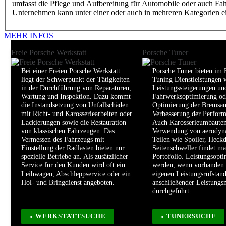
umfasst die Pflege und Aufbereitung für Automobile oder auch Fahrz
Unternehmen kann unter einer oder auch in mehreren Kategorien ei
MEHR INFOS
Freie Porsche Werkstatt
Porsche Tuner
Bei einer Freien Porsche Werkstatt
Porsche Tuner bieten im 
liegt der Schwerpunkt der Tätigkeiten
Tuning Dienstleistungen 
in der Durchführung von Reparaturen,
Leistungssteigerungen un
Wartung und Inspektion. Dazu kommt
Fahrwerksoptimierung od
die Instandsetzung von Unfallschäden
Optimierung der Bremsan
mit Richt- und Karosseriearbeiten oder
Verbesserung der Perform
Lackierungen sowie die Restauration
Auch Karosserieumbauten
von klassischen Fahrzeugen. Das
Verwendung von aerodyn
Vermessen des Fahrzeugs mit
Teilen wie Spoiler, Heckd
Einstellung der Radlasten bieten nur
Seitenschweller findet ma
spezielle Betriebe an. Als zusätzlicher
Portofolio. Leistungsopt
Service für den Kunden wird oft ein
werden, wenn vorhanden
Leihwagen, Abschleppservice oder ein
eigenen Leistungsrüfstan
Hol- und Bringdienst angeboten.
anschließender Leistung
durchgeführt.
» WERKSTATTSUCHE
» TUNERSUCHE