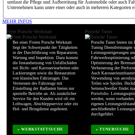
umfasst die Pflege und Aufbereitung für Automobile oder auch Fahrz
Unternehmen kann unter einer oder auch in mehreren Kategorien ei
MEHR INFOS
Freie Porsche Werkstatt
Porsche Tuner
Bei einer Freien Porsche Werkstatt
Porsche Tuner bieten im 
liegt der Schwerpunkt der Tätigkeiten
Tuning Dienstleistungen 
in der Durchführung von Reparaturen,
Leistungssteigerungen un
Wartung und Inspektion. Dazu kommt
Fahrwerksoptimierung od
die Instandsetzung von Unfallschäden
Optimierung der Bremsan
mit Richt- und Karosseriearbeiten oder
Verbesserung der Perform
Lackierungen sowie die Restauration
Auch Karosserieumbauten
von klassischen Fahrzeugen. Das
Verwendung von aerodyn
Vermessen des Fahrzeugs mit
Teilen wie Spoiler, Heckd
Einstellung der Radlasten bieten nur
Seitenschweller findet ma
spezielle Betriebe an. Als zusätzlicher
Portofolio. Leistungsopt
Service für den Kunden wird oft ein
werden, wenn vorhanden
Leihwagen, Abschleppservice oder ein
eigenen Leistungsrüfstan
Hol- und Bringdienst angeboten.
anschließender Leistung
durchgeführt.
» WERKSTATTSUCHE
» TUNERSUCHE