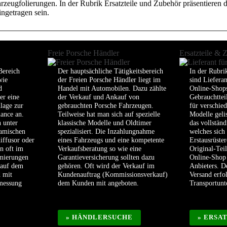
eugfolierungen. In der Rubrik Ersatzteile und Zubehör präsentieren die
ngetragen sein.
Freie Porsche Händler
Ersatzteile & 
Bereich
Der hauptsächliche Tätigkeitsbereich
In der Rubri
wie
der Freien Porsche Händler liegt im
sind Liefera
d
Handel mit Automobilen. Dazu zählte
Online-Shops
er eine
der Verkauf und Ankauf von
Gebrauchttei
lage zur
gebrauchten Porsche Fahrzeugen.
für verschie
ance an.
Teilweise hat man sich auf spezielle
Modelle geli
 unter
klassische Modelle und Oldtimer
das vollstän
amischen
spezialisiert. Die Inzahlungnahme
welches sich
iffusor oder
eines Fahrzeugs und eine kompetente
Erstausrüster
n oft im
Verkaufsberatung so wie eine
Original-Tei
imierungen
Garantieversicherung sollten dazu
Online-Shop 
 auf dem
gehören. Oft wird der Verkauf im
Anbieters. D
d mit
Kundenauftrag (Kommissionsverkauf)
Versand erfo
smessung
dem Kunden mit angeboten.
Transportun
» HÄNDLERSUCHE
» ERSA