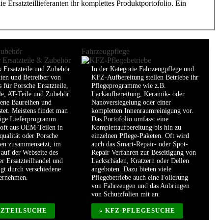
 Ersatzteillieferanten ihr komplettes Produktportofolio. Ein
Zubehör
Fahrzeugpflege
k Ersatzteile und Zubehör
In der Kategorie Fahrzeugpflege und
nten und Betreiber von
KFZ-Aufbereitung stellen Betriebe ihr
 für Porsche Ersatzteile,
Pflegeprogramme wie z.B.
le, AT-Teile und Zubehör
Lackaufbereitung, Keramik- oder
dene Baureihen und
Nanoversiegelung oder einer
stet. Meistens findet man
kompletten Innenraumreinigung vor.
dige Lieferprogramm
Das Portofolio umfasst eine
 oft aus OEM-Teilen in
Komplettaufbereitung bis hin zu
qualität oder Porsche
einzelnen Pflege-Paketen. Oft wird
len zusammensetzt, im
auch das Smart-Repair- oder Spot-
auf der Webseite des
Repair Verfahren zur Beseitigung von
er Ersatzteilhandel und
Lackschäden, Kratzern oder Dellen
lgt durch verschiedene
angeboten. Dazu bieten viele
ternehmen.
Pflegebetriebe auch eine Folierung
von Fahrzeugen und das Anbringen
von Schutzfolien mit an.
TZTEILSUCHE
» KFZ-PFLEGESUCHE