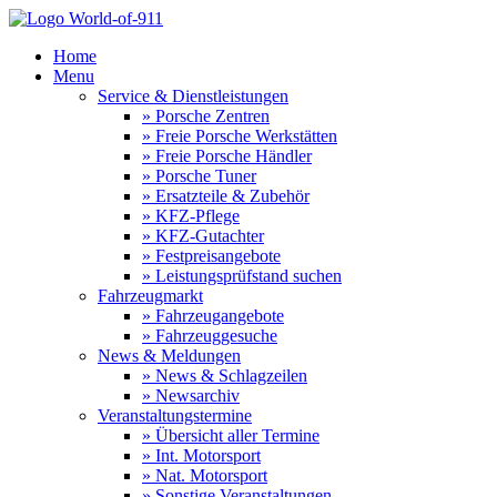
Home
Menu
Service & Dienstleistungen
» Porsche Zentren
» Freie Porsche Werkstätten
» Freie Porsche Händler
» Porsche Tuner
» Ersatzteile & Zubehör
» KFZ-Pflege
» KFZ-Gutachter
» Festpreisangebote
» Leistungsprüfstand suchen
Fahrzeugmarkt
» Fahrzeugangebote
» Fahrzeuggesuche
News & Meldungen
» News & Schlagzeilen
» Newsarchiv
Veranstaltungstermine
» Übersicht aller Termine
» Int. Motorsport
» Nat. Motorsport
» Sonstige Veranstaltungen