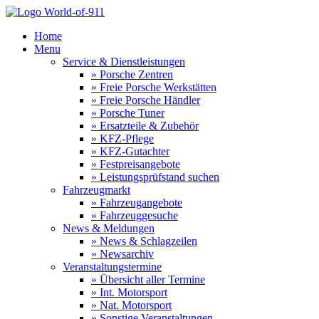
Home
Menu
Service & Dienstleistungen
» Porsche Zentren
» Freie Porsche Werkstätten
» Freie Porsche Händler
» Porsche Tuner
» Ersatzteile & Zubehör
» KFZ-Pflege
» KFZ-Gutachter
» Festpreisangebote
» Leistungsprüfstand suchen
Fahrzeugmarkt
» Fahrzeugangebote
» Fahrzeuggesuche
News & Meldungen
» News & Schlagzeilen
» Newsarchiv
Veranstaltungstermine
» Übersicht aller Termine
» Int. Motorsport
» Nat. Motorsport
» Sonstige Veranstaltungen