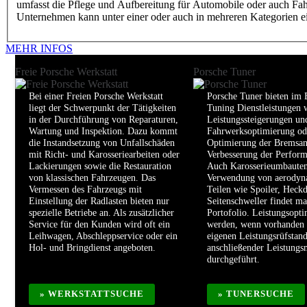
umfasst die Pflege und Aufbereitung für Automobile oder auch Fahrz
Unternehmen kann unter einer oder auch in mehreren Kategorien ei
MEHR INFOS
Freie Porsche Werkstatt
Porsche Tuner
Bei einer Freien Porsche Werkstatt
Porsche Tuner bieten im 
liegt der Schwerpunkt der Tätigkeiten
Tuning Dienstleistungen 
in der Durchführung von Reparaturen,
Leistungssteigerungen un
Wartung und Inspektion. Dazu kommt
Fahrwerksoptimierung od
die Instandsetzung von Unfallschäden
Optimierung der Bremsan
mit Richt- und Karosseriearbeiten oder
Verbesserung der Perform
Lackierungen sowie die Restauration
Auch Karosserieumbauten
von klassischen Fahrzeugen. Das
Verwendung von aerodyn
Vermessen des Fahrzeugs mit
Teilen wie Spoiler, Heckd
Einstellung der Radlasten bieten nur
Seitenschweller findet ma
spezielle Betriebe an. Als zusätzlicher
Portofolio. Leistungsopt
Service für den Kunden wird oft ein
werden, wenn vorhanden
Leihwagen, Abschleppservice oder ein
eigenen Leistungsrüfstan
Hol- und Bringdienst angeboten.
anschließender Leistung
durchgeführt.
» WERKSTATTSUCHE
» TUNERSUCHE