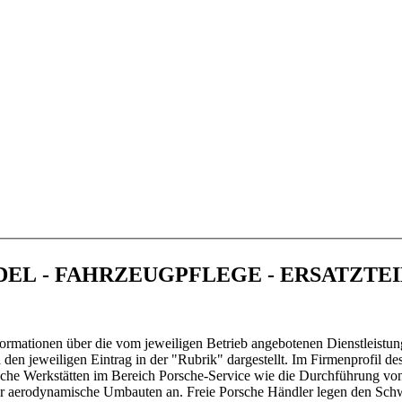
en in 37235 Hessisch-Lichtenau
NDEL - FAHRZEUGPFLEGE - ERSATZTE
ormationen über die vom jeweiligen Betrieb angebotenen Dienstleistun
en jeweiligen Eintrag in der "Rubrik" dargestellt. Im Firmenprofil de
sche Werkstätten im Bereich Porsche-Service wie die Durchführung vo
oder aerodynamische Umbauten an. Freie Porsche Händler legen den Sc