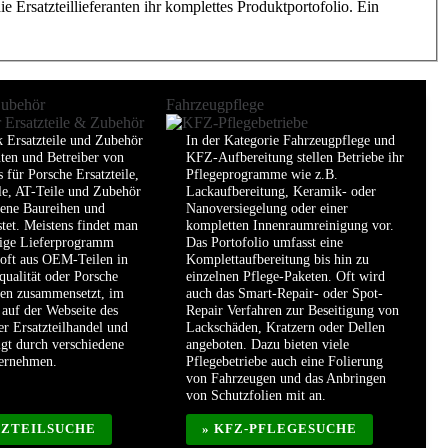
 Ersatzteillieferanten ihr komplettes Produktportofolio. Ein
Zubehör
Fahrzeugpflege
k Ersatzteile und Zubehör
In der Kategorie Fahrzeugpflege und
nten und Betreiber von
KFZ-Aufbereitung stellen Betriebe ihr
 für Porsche Ersatzteile,
Pflegeprogramme wie z.B.
le, AT-Teile und Zubehör
Lackaufbereitung, Keramik- oder
dene Baureihen und
Nanoversiegelung oder einer
stet. Meistens findet man
kompletten Innenraumreinigung vor.
dige Lieferprogramm
Das Portofolio umfasst eine
 oft aus OEM-Teilen in
Komplettaufbereitung bis hin zu
qualität oder Porsche
einzelnen Pflege-Paketen. Oft wird
len zusammensetzt, im
auch das Smart-Repair- oder Spot-
auf der Webseite des
Repair Verfahren zur Beseitigung von
er Ersatzteilhandel und
Lackschäden, Kratzern oder Dellen
lgt durch verschiedene
angeboten. Dazu bieten viele
ternehmen.
Pflegebetriebe auch eine Folierung
von Fahrzeugen und das Anbringen
von Schutzfolien mit an.
TZTEILSUCHE
» KFZ-PFLEGESUCHE