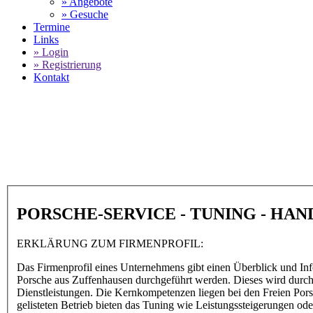
» Angebote
» Gesuche
Termine
Links
» Login
» Registrierung
Kontakt
World of 911 -
STH Sportwag
SELECT LANGUAGE
▼
PORSCHE-SERVICE - TUNING - HA
ERKLÄRUNG ZUM FIRMENPROFIL:
Das Firmenprofil eines Unternehmens gibt einen Überblick und Inf
Porsche aus Zuffenhausen durchgeführt werden. Dieses wird durch d
Dienstleistungen. Die Kernkompetenzen liegen bei den Freien Por
gelisteten Betrieb bieten das Tuning wie Leistungssteigerungen 