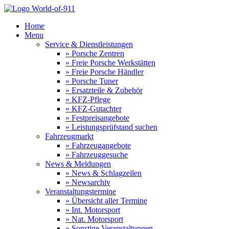
Home
Menu
Service & Dienstleistungen
» Porsche Zentren
» Freie Porsche Werkstätten
» Freie Porsche Händler
» Porsche Tuner
» Ersatzteile & Zubehör
» KFZ-Pflege
» KFZ-Gutachter
» Festpreisangebote
» Leistungsprüfstand suchen
Fahrzeugmarkt
» Fahrzeugangebote
» Fahrzeuggesuche
News & Meldungen
» News & Schlagzeilen
» Newsarchiv
Veranstaltungstermine
» Übersicht aller Termine
» Int. Motorsport
» Nat. Motorsport
» Sonstige Veranstaltungen