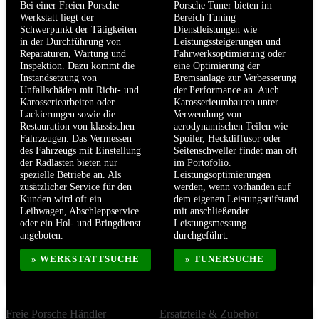
Bei einer Freien Porsche
Porsche Tuner bieten im
Werkstatt liegt der
Bereich Tuning
Schwerpunkt der Tätigkeiten
Dienstleistungen wie
in der Durchführung von
Leistungssteigerungen und
Reparaturen, Wartung und
Fahrwerksoptimierung oder
Inspektion. Dazu kommt die
eine Optimierung der
Instandsetzung von
Bremsanlage zur Verbesserung
Unfallschäden mit Richt- und
der Performance an. Auch
Karosseriearbeiten oder
Karosserieumbauten unter
Lackierungen sowie die
Verwendung von
Restauration von klassischen
aerodynamischen Teilen wie
Fahrzeugen. Das Vermessen
Spoiler, Heckdiffusor oder
des Fahrzeugs mit Einstellung
Seitenschweller findet man oft
der Radlasten bieten nur
im Portofolio.
spezielle Betriebe an. Als
Leistungsoptimierungen
zusätzlicher Service für den
werden, wenn vorhanden auf
Kunden wird oft ein
dem eigenen Leistungsrüfstand
Leihwagen, Abschleppservice
mit anschließender
oder ein Hol- und Bringdienst
Leistungsmessung
angeboten.
durchgeführt.
» WERKSTATTSUCHE
» TUNERSUCHE
Freie Porsche Händler
Ersatzteile & Zubehör