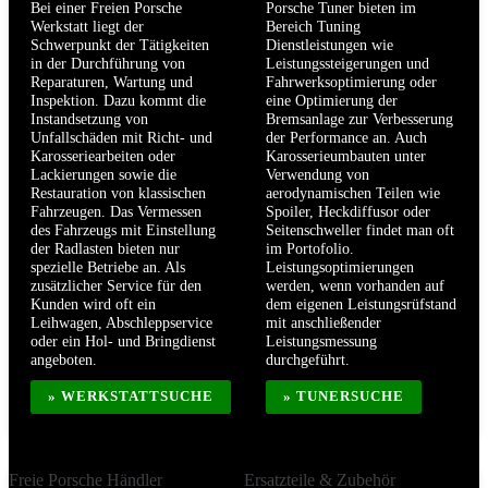
Bei einer Freien Porsche
Porsche Tuner bieten im
Werkstatt liegt der
Bereich Tuning
Schwerpunkt der Tätigkeiten
Dienstleistungen wie
in der Durchführung von
Leistungssteigerungen und
Reparaturen, Wartung und
Fahrwerksoptimierung oder
Inspektion. Dazu kommt die
eine Optimierung der
Instandsetzung von
Bremsanlage zur Verbesserung
Unfallschäden mit Richt- und
der Performance an. Auch
Karosseriearbeiten oder
Karosserieumbauten unter
Lackierungen sowie die
Verwendung von
Restauration von klassischen
aerodynamischen Teilen wie
Fahrzeugen. Das Vermessen
Spoiler, Heckdiffusor oder
des Fahrzeugs mit Einstellung
Seitenschweller findet man oft
der Radlasten bieten nur
im Portofolio.
spezielle Betriebe an. Als
Leistungsoptimierungen
zusätzlicher Service für den
werden, wenn vorhanden auf
Kunden wird oft ein
dem eigenen Leistungsrüfstand
Leihwagen, Abschleppservice
mit anschließender
oder ein Hol- und Bringdienst
Leistungsmessung
angeboten.
durchgeführt.
» WERKSTATTSUCHE
» TUNERSUCHE
Freie Porsche Händler
Ersatzteile & Zubehör