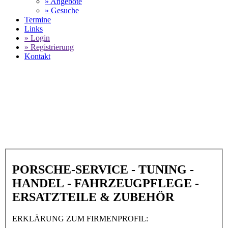
» Angebote
» Gesuche
Termine
Links
» Login
» Registrierung
Kontakt
World of 911 -
Auto-Salon-Singen GmbH
in 78224 Singen
SELECT LANGUAGE
▼
PORSCHE-SERVICE - TUNING -
HANDEL - FAHRZEUGPFLEGE -
ERSATZTEILE & ZUBEHÖR
ERKLÄRUNG ZUM FIRMENPROFIL: