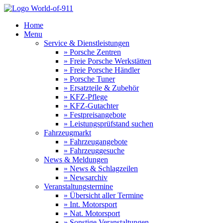
Home
Menu
Service & Dienstleistungen
» Porsche Zentren
» Freie Porsche Werkstätten
» Freie Porsche Händler
» Porsche Tuner
» Ersatzteile & Zubehör
» KFZ-Pflege
» KFZ-Gutachter
» Festpreisangebote
» Leistungsprüfstand suchen
Fahrzeugmarkt
» Fahrzeugangebote
» Fahrzeuggesuche
News & Meldungen
» News & Schlagzeilen
» Newsarchiv
Veranstaltungstermine
» Übersicht aller Termine
» Int. Motorsport
» Nat. Motorsport
» Sonstige Veranstaltungen