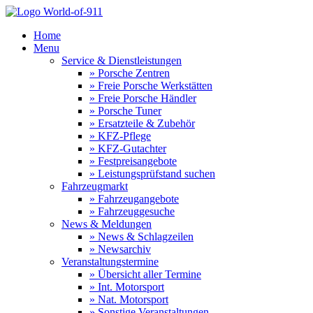
Home
Menu
Service & Dienstleistungen
» Porsche Zentren
» Freie Porsche Werkstätten
» Freie Porsche Händler
» Porsche Tuner
» Ersatzteile & Zubehör
» KFZ-Pflege
» KFZ-Gutachter
» Festpreisangebote
» Leistungsprüfstand suchen
Fahrzeugmarkt
» Fahrzeugangebote
» Fahrzeuggesuche
News & Meldungen
» News & Schlagzeilen
» Newsarchiv
Veranstaltungstermine
» Übersicht aller Termine
» Int. Motorsport
» Nat. Motorsport
» Sonstige Veranstaltungen