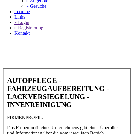
» Angebote
» Gesuche
Termine
Links
» Login
» Registrierung
Kontakt
World of 911 -
Aluklinik GmbH in 41238
Mönchengladbach
AUTOPFLEGE -
FAHRZEUGAUFBEREITUNG -
LACKVERSIEGELUNG -
INNENREINIGUNG
FIRMENPROFIL:
Das Firmenprofil eines Unternehmens gibt einen Überblick
und Informationen über die vom jeweiligen Betrieb