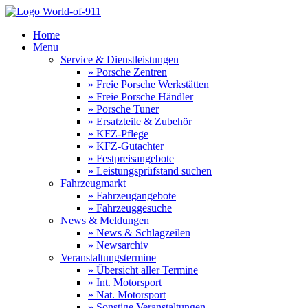
Home
Menu
Service & Dienstleistungen
» Porsche Zentren
» Freie Porsche Werkstätten
» Freie Porsche Händler
» Porsche Tuner
» Ersatzteile & Zubehör
» KFZ-Pflege
» KFZ-Gutachter
» Festpreisangebote
» Leistungsprüfstand suchen
Fahrzeugmarkt
» Fahrzeugangebote
» Fahrzeuggesuche
News & Meldungen
» News & Schlagzeilen
» Newsarchiv
Veranstaltungstermine
» Übersicht aller Termine
» Int. Motorsport
» Nat. Motorsport
» Sonstige Veranstaltungen