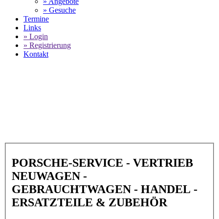
» Angebote
» Gesuche
Termine
Links
» Login
» Registrierung
Kontakt
World of 911 -
PORSCHE ZENTRUM
PFORZHEIM in 75177 Pforzheim
SELECT LANGUAGE
▼
PORSCHE-SERVICE - VERTRIEB
NEUWAGEN -
GEBRAUCHTWAGEN - HANDEL -
ERSATZTEILE & ZUBEHÖR