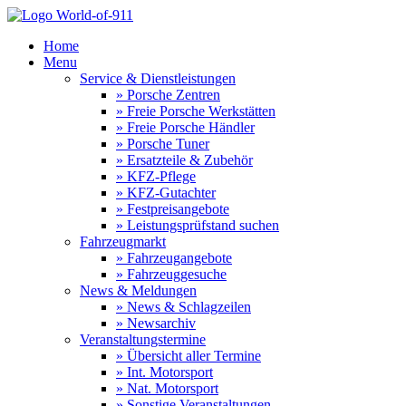
Home
Menu
Service & Dienstleistungen
» Porsche Zentren
» Freie Porsche Werkstätten
» Freie Porsche Händler
» Porsche Tuner
» Ersatzteile & Zubehör
» KFZ-Pflege
» KFZ-Gutachter
» Festpreisangebote
» Leistungsprüfstand suchen
Fahrzeugmarkt
» Fahrzeugangebote
» Fahrzeuggesuche
News & Meldungen
» News & Schlagzeilen
» Newsarchiv
Veranstaltungstermine
» Übersicht aller Termine
» Int. Motorsport
» Nat. Motorsport
» Sonstige Veranstaltungen