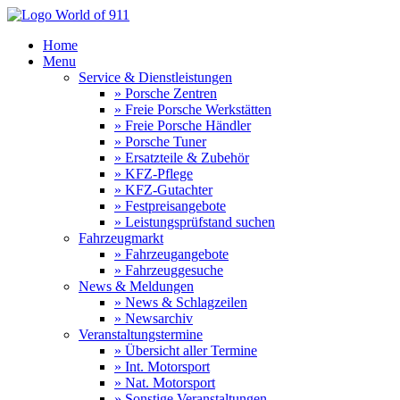
Home
Menu
Service & Dienstleistungen
» Porsche Zentren
» Freie Porsche Werkstätten
» Freie Porsche Händler
» Porsche Tuner
» Ersatzteile & Zubehör
» KFZ-Pflege
» KFZ-Gutachter
» Festpreisangebote
» Leistungsprüfstand suchen
Fahrzeugmarkt
» Fahrzeugangebote
» Fahrzeuggesuche
News & Meldungen
» News & Schlagzeilen
» Newsarchiv
Veranstaltungstermine
» Übersicht aller Termine
» Int. Motorsport
» Nat. Motorsport
» Sonstige Veranstaltungen