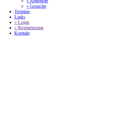
» Angebote
» Gesuche
Termine
Links
» Login
» Registrierung
Kontakt
World of 911 - ADAC GT MASTERS
-
Verspäteter Rennstart auf dem
Sachsenring
SELECT LANGUAGE
▼
Bei schlechten Witterungsbedingungen verspätete sich der Start
der 6. Lauf des ADAC GT MASTERS auf dem Sachsenring.
Das Team von Farnbacher Raing mit Mario Farnbacher und
Philipp Frommenwiler war von Startplatz 14 ins Rennen
gegangen und kämpfte sich ganz nach vorne. Am Ende war es
der 4. Rang mit dem man das Podest knapp verpasste. Pech
hingegen für den Tonino Herberth Motorsport Porsche. Wegen
eines defekten Auspuffs fielen Robert Renauer und Martin
Ragginger vorzeitig aus.