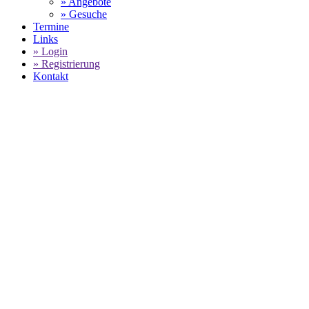
» Angebote
» Gesuche
Termine
Links
» Login
» Registrierung
Kontakt
World of 911 -
ADAC GT MASTERS
SAISON 2012 - Fahrer und Teams
SELECT LANGUAGE
▼
Home
ADAC GT MASTERS
ADAC GT MASTERS - Saison
2012
ADAC GT MASTERS Saison 2012 - Fahrer & Teams