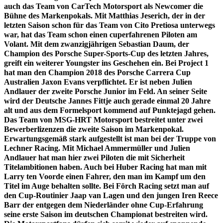
auch das Team von CarTech Motorsport als Newcomer die
Bühne des Markenpokals. Mit Matthias Jeserich, der in der
letzten Saison schon für das Team von Cito Pretiosa unterwegs
war, hat das Team schon einen cuperfahrenen Piloten am
Volant. Mit dem zwanzigjährigen Sebastian Daum, der
Champion des Porsche Super-Sports-Cup des letzten Jahres,
greift ein weiterer Youngster ins Geschehen ein. Bei Project 1
hat man den Champion 2018 des Porsche Carrera Cup
Australien Jaxon Evans verpflichtet. Er ist neben Julien
Andlauer der zweite Porsche Junior im Feld. An seiner Seite
wird der Deutsche Jannes Fittje auch gerade einmal 20 Jahre
alt und aus dem Formelsport kommend auf Punktejagd gehen.
Das Team von MSG-HRT Motorsport bestreitet unter zwei
Bewerberlizenzen die zweite Saison im Markenpokal.
Erwartungsgemäß stark aufgestellt ist man bei der Truppe von
Lechner Racing. Mit Michael Ammermüller und Julien
Andlauer hat man hier zwei Piloten die mit Sicherheit
Titelambitionen haben. Auch bei Huber Racing hat man mit
Larry ten Voorde einen Fahrer, den man im Kampf um den
Titel im Auge behalten sollte. Bei Förch Racing setzt man auf
den Cup-Routinier Jaap van Lagen und den jungen Iren Reece
Barr der entgegen dem Niederländer ohne Cup-Erfahrung
seine erste Saison im deutschen Championat bestreiten wird.