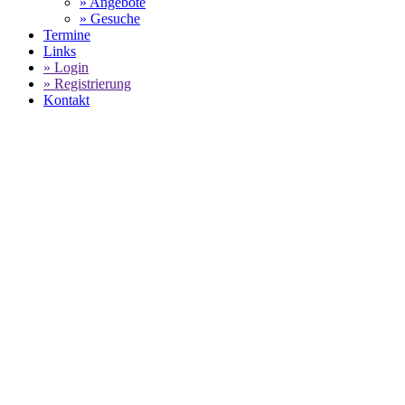
» Angebote
» Gesuche
Termine
Links
» Login
» Registrierung
Kontakt
Porsche Carrera Cup 2022
-
Dylan Pereira siegt im Reg
SELECT LANGUAGE
▼
Home
Porsche Markenpokale
Porsche Carrera Cup - Saison 2022
Dyl
Sieg in letzter Sekunde in chaotischem Re