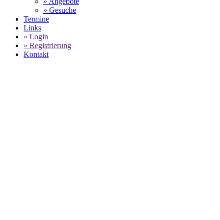
» Angebote
» Gesuche
Termine
Links
» Login
» Registrierung
Kontakt
Porsche Carrera Cup 2022
-
Laurin Heinrich siegt auf 
SELECT LANGUAGE
▼
Home
Porsche Markenpokale
Porsche Carrera Cup - Saison 2022
Lau
Fünfter Saisonerfolg kommt mit Verspätu