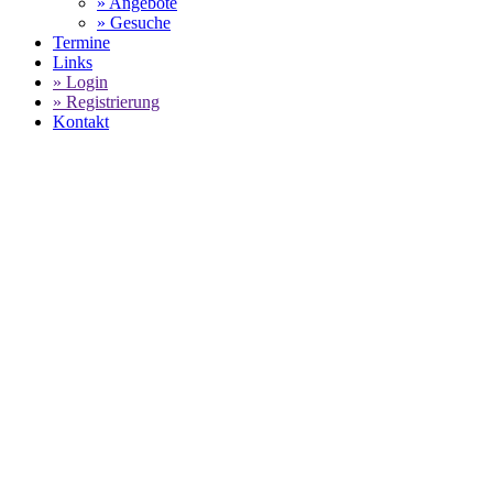
» Angebote
» Gesuche
Termine
Links
» Login
» Registrierung
Kontakt
World of 911 -
Porsche Mobil 1 Supercup:
SELECT LANGUAGE
▼
Der Niederländer Robert de Haan hol
extrem kurzen Rennen über nur vier 
eines Unfalls an dem mehrere Fahrz
gestartet. Die Reihenfolge an der Sp
Oeverhaus und Alessandro Ghiretti