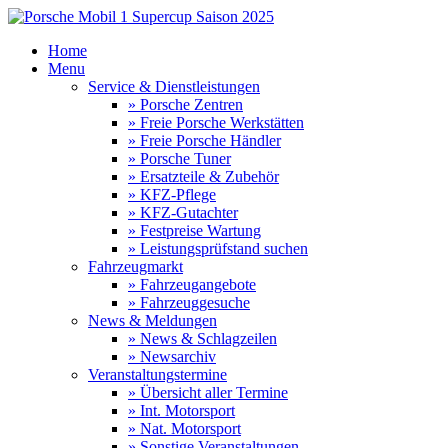
Home
Menu
Service & Dienstleistungen
» Porsche Zentren
» Freie Porsche Werkstätten
» Freie Porsche Händler
» Porsche Tuner
» Ersatzteile & Zubehör
» KFZ-Pflege
» KFZ-Gutachter
» Festpreise Wartung
» Leistungsprüfstand suchen
Fahrzeugmarkt
» Fahrzeugangebote
» Fahrzeuggesuche
News & Meldungen
» News & Schlagzeilen
» Newsarchiv
Veranstaltungstermine
» Übersicht aller Termine
» Int. Motorsport
» Nat. Motorsport
» Sonstige Veranstaltungen