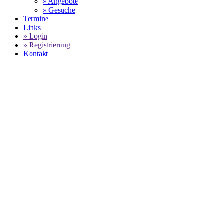
» Angebote
» Gesuche
Termine
Links
» Login
» Registrierung
Kontakt
World of 911 -
Porsche Mobil 1 Supercup:
Laurin
Heinrich ganz oben auf dem Podest
SELECT LANGUAGE
▼
Der für das Team Nebulus Racing by Huber gestartete Laurin
Heinrich holt sich den ersten Sieg im 6. Lauf des
Porsche Mobil
1 Supercup
der Saison 2021 in Zandvoort und stand damit
erstmals ganz oben auf dem Podest. Der Deutsche war von der
Pole-Position gestartet und fuhr ein souveränes Rennen. Den
Doppelerfolg für Huber Racing machte Teamkollege Leon
Köhler mit dem 2. Platz perfekt. Dritter wurde der Italiener
Simone Iaquinta, der damit sein bestes Ergebnis in der
laufenden Saison erzielte.