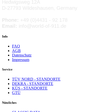
Hedwigsweg 12A
D-27793 Wildeshausen, Germany
Phone:
+49 (0)4431 - 92 178
Email:
info@world-of-911.de
Info
FAQ
AGB
Datenschutz
Impressum
Service
TÜV NORD - STANDORTE
DEKRA - STANDORTE
KÜS - STANDORTE
GTÜ
Nützliches