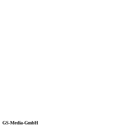
Laufleistung: 50800 km
Preis: 93.800 EUR
» ZUM INSERAT
PORSCHE 992 TURBO S CABRIOLET - 3
VORBESITZER
Erstzulassung: 08 / 2020
Fahrzeughalter: 3
Laufleistung: 59992 km
Preis: 193.850 EUR
GS-Media-GmbH
» ZUM INSERAT