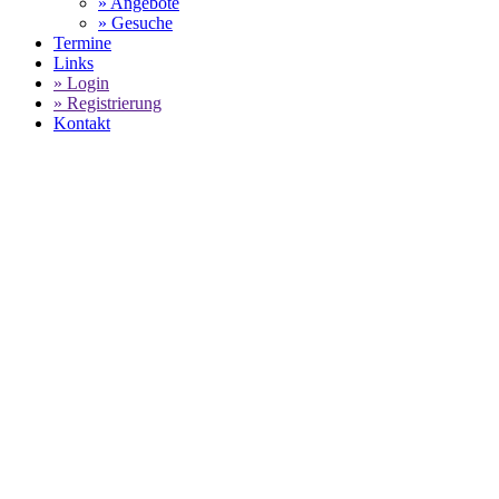
» Angebote
» Gesuche
Termine
Links
» Login
» Registrierung
Kontakt
World of 911 -
Porsche 997/911 Carrera
Coupe -
PRIVATVERKAUF
SELECT LANGUAGE
▼
Home
Marktplatz für Porsche Gebrauchtwagen
Porsche 997/911