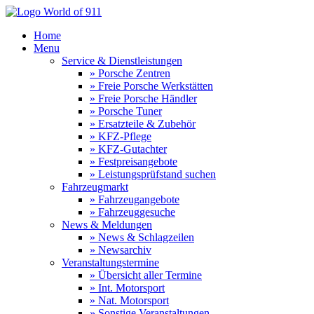
Home
Menu
Service & Dienstleistungen
» Porsche Zentren
» Freie Porsche Werkstätten
» Freie Porsche Händler
» Porsche Tuner
» Ersatzteile & Zubehör
» KFZ-Pflege
» KFZ-Gutachter
» Festpreisangebote
» Leistungsprüfstand suchen
Fahrzeugmarkt
» Fahrzeugangebote
» Fahrzeuggesuche
News & Meldungen
» News & Schlagzeilen
» Newsarchiv
Veranstaltungstermine
» Übersicht aller Termine
» Int. Motorsport
» Nat. Motorsport
» Sonstige Veranstaltungen