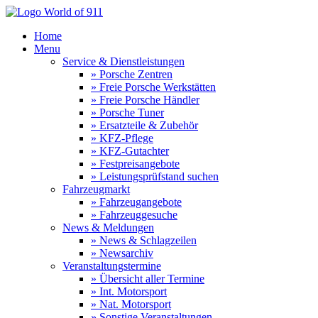
Home
Menu
Service & Dienstleistungen
» Porsche Zentren
» Freie Porsche Werkstätten
» Freie Porsche Händler
» Porsche Tuner
» Ersatzteile & Zubehör
» KFZ-Pflege
» KFZ-Gutachter
» Festpreisangebote
» Leistungsprüfstand suchen
Fahrzeugmarkt
» Fahrzeugangebote
» Fahrzeuggesuche
News & Meldungen
» News & Schlagzeilen
» Newsarchiv
Veranstaltungstermine
» Übersicht aller Termine
» Int. Motorsport
» Nat. Motorsport
» Sonstige Veranstaltungen