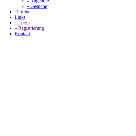
» Angebote
» Gesuche
Termine
Links
» Login
» Registrierung
Kontakt
World of 911 -
PORSCHE 99
GEBRAUCHTWAGEN
SELECT LANGUAGE
▼