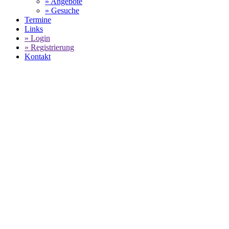
» Angebote
» Gesuche
Termine
Links
» Login
» Registrierung
Kontakt
World of 911 -
PORSCHE BOXSTER
(986) IN SILBER
GEBRAUCHTWAGEN
SELECT LANGUAGE
▼