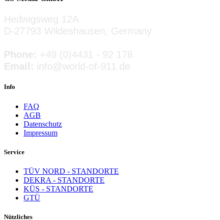
» ZUM INSERAT
Hedwigsweg 12A
D-27793 Wildeshausen, Germany
Phone:
+49 (0)4431 - 92 178
Email:
info@world-of-911.de
Info
FAQ
AGB
Datenschutz
Impressum
Service
TÜV NORD - STANDORTE
DEKRA - STANDORTE
KÜS - STANDORTE
GTÜ
Nützliches