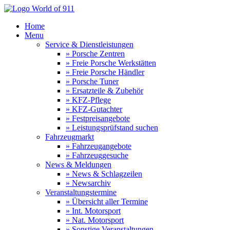
Home
Menu
Service & Dienstleistungen
» Porsche Zentren
» Freie Porsche Werkstätten
» Freie Porsche Händler
» Porsche Tuner
» Ersatzteile & Zubehör
» KFZ-Pflege
» KFZ-Gutachter
» Festpreisangebote
» Leistungsprüfstand suchen
Fahrzeugmarkt
» Fahrzeugangebote
» Fahrzeuggesuche
News & Meldungen
» News & Schlagzeilen
» Newsarchiv
Veranstaltungstermine
» Übersicht aller Termine
» Int. Motorsport
» Nat. Motorsport
» Sonstige Veranstaltungen