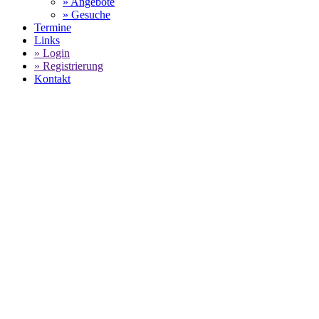
» Angebote
» Gesuche
Termine
Links
» Login
» Registrierung
Kontakt
World of 911 -
PORSCHE 991.1
CARRERA S CABRIO IN PURE WHITE
GEBRAUCHTWAGEN
SELECT LANGUAGE
▼