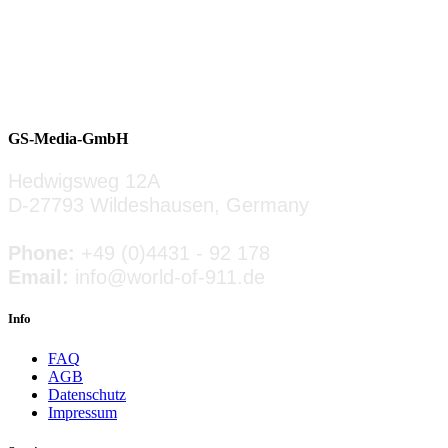
Erstzulassung: 07 / 2012
Fahrzeughalter: 3
Laufleistung: 50800 km
Preis: 93.800 EUR
GS-Media-GmbH
» ZUM INSERAT
Hedwigsweg 12A
D-27793 Wildeshausen, Germany
Phone:
+49 (0)4431 - 92 178
Email:
info@world-of-911.de
Info
FAQ
AGB
Datenschutz
Impressum