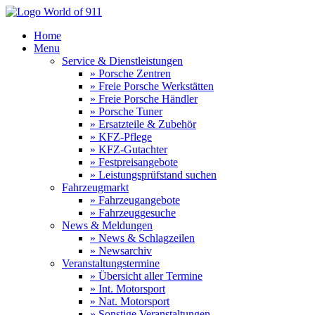
Home
Menu
Service & Dienstleistungen
» Porsche Zentren
» Freie Porsche Werkstätten
» Freie Porsche Händler
» Porsche Tuner
» Ersatzteile & Zubehör
» KFZ-Pflege
» KFZ-Gutachter
» Festpreisangebote
» Leistungsprüfstand suchen
Fahrzeugmarkt
» Fahrzeugangebote
» Fahrzeuggesuche
News & Meldungen
» News & Schlagzeilen
» Newsarchiv
Veranstaltungstermine
» Übersicht aller Termine
» Int. Motorsport
» Nat. Motorsport
» Sonstige Veranstaltungen