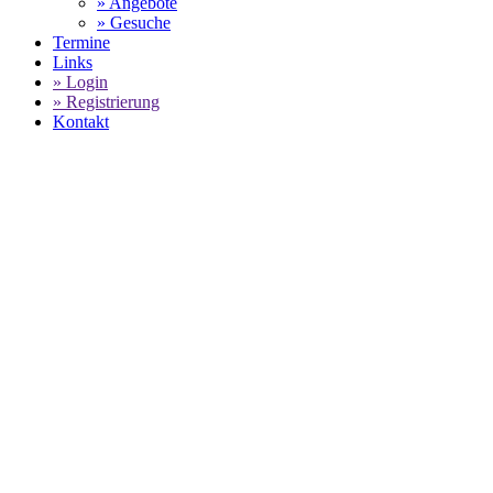
» Angebote
» Gesuche
Termine
Links
» Login
» Registrierung
Kontakt
World of 911 -
PORSCHE 9
GEBRAUCHTWAGEN
SELECT LANGUAGE
▼