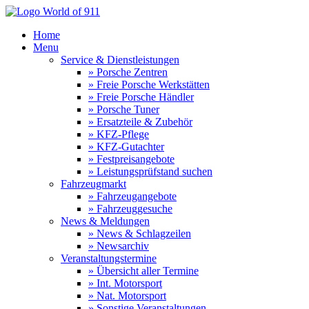
Home
Menu
Service & Dienstleistungen
» Porsche Zentren
» Freie Porsche Werkstätten
» Freie Porsche Händler
» Porsche Tuner
» Ersatzteile & Zubehör
» KFZ-Pflege
» KFZ-Gutachter
» Festpreisangebote
» Leistungsprüfstand suchen
Fahrzeugmarkt
» Fahrzeugangebote
» Fahrzeuggesuche
News & Meldungen
» News & Schlagzeilen
» Newsarchiv
Veranstaltungstermine
» Übersicht aller Termine
» Int. Motorsport
» Nat. Motorsport
» Sonstige Veranstaltungen