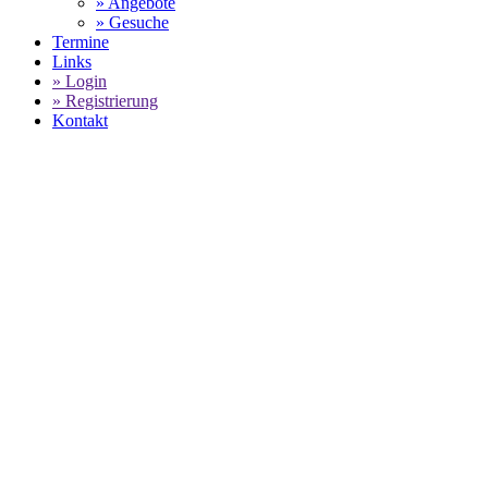
» Angebote
» Gesuche
Termine
Links
» Login
» Registrierung
Kontakt
PORSCHE
GEBRAUCHTWAGENBESTAND -
KFZ-REPARATUR ROLF BÜCHEL
SELECT LANGUAGE
▼
Home
KFZ-Reparatur Rolf Büchel - Porsche