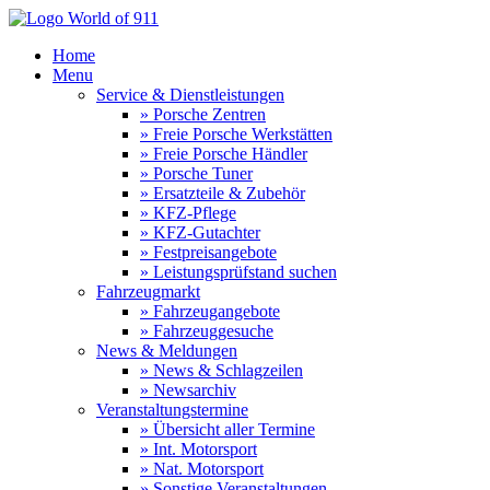
Home
Menu
Service & Dienstleistungen
» Porsche Zentren
» Freie Porsche Werkstätten
» Freie Porsche Händler
» Porsche Tuner
» Ersatzteile & Zubehör
» KFZ-Pflege
» KFZ-Gutachter
» Festpreisangebote
» Leistungsprüfstand suchen
Fahrzeugmarkt
» Fahrzeugangebote
» Fahrzeuggesuche
News & Meldungen
» News & Schlagzeilen
» Newsarchiv
Veranstaltungstermine
» Übersicht aller Termine
» Int. Motorsport
» Nat. Motorsport
» Sonstige Veranstaltungen